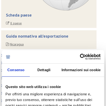
Scheda paese
Il paese
Guida normativa all'esportazione
Nicaragua
Paesi
Iniziative
Consenso
Dettagli
Informazioni sui cookie
Webinar
Circolari
Memorandum of Understanding
Questo sito web utilizza i cookie
Corsi di formazione
Per offrirti una migliore esperienza di navigazione e,
previo tuo consenso, ottenere statistiche sull’uso dei
Contatti utili
nostri servizi proporre contenuti – anche pubblicitari,