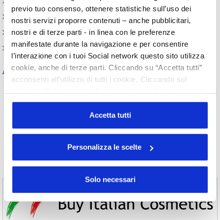
Memorandum of Understanding
previo tuo consenso, ottenere statistiche sull’uso dei
Corsi di formazione
nostri servizi proporre contenuti – anche pubblicitari,
nostri e di terze parti - in linea con le preferenze
Contatti utili
manifestate durante la navigazione e per consentire
FAQ
l’interazione con i tuoi Social network questo sito utilizza
cookie, anche di terze parti. Cliccando su “Accetta tutti”
Archivio
acconsenti all’utilizzo di tutti i cookie. Cliccando sul
Tutti gli anni
pulsante “Solo necessari” nessun cookie di tracciamento
2026
2025
2024
2023
o profilazione viene utilizzato. Cliccando su
2022
2021
2020
2019
“Personalizza le scelte” è possibile esprimere la propria
Accetta tutti
2018
2017
2016
2015
volontà in relazione a ciascuna categoria di cookie del
2014
2013
2012
2011
sito. Per ulteriori informazioni consulta la
Cookie Policy
2010
2009
2008
2007
Personalizza le scelte
2006
2005
2004
2003
2002
Solo necessari