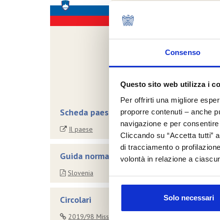
Consenso
Questo sito web utilizza i c
Per offrirti una migliore espe
Scheda paese
proporre contenuti – anche pub
navigazione e per consentire l
Il paese
Cliccando su “Accetta tutti” a
di tracciamento o profilazione
Guida normativa all'esportazione
volontà in relazione a ciascun
Slovenia
Solo necessari
Circolari
2019/98 Missione in Slovenia con incoming operator