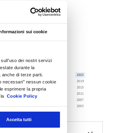
ircolari
emorandum of Understanding
orsi di formazione
Informazioni sui cookie
ontatti utili
FAQ
hivio
sull’uso dei nostri servizi
i gli anni
festate durante la
 anche di terze parti.
6
2025
2024
2023
2
2021
2020
2019
Solo necessari” nessun cookie
8
2017
2016
2015
le esprimere la propria
4
2013
2012
2011
a la
Cookie Policy
0
2009
2008
2007
6
2005
2004
2003
2
Accetta tutti