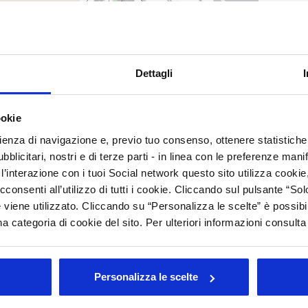
C
M
C
Dettagli
C
ookie
Arc
rienza di navigazione e, previo tuo consenso, ottenere statistiche 
Tutt
blicitari, nostri e di terze parti - in linea con le preferenze mani
’interazione con i tuoi Social network questo sito utilizza cookie,
202
202
cconsenti all’utilizzo di tutti i cookie. Cliccando sul pulsante “
201
 viene utilizzato. Cliccando su “Personalizza le scelte” è possibi
201
a categoria di cookie del sito. Per ulteriori informazioni consult
201
200
200
Personalizza le scelte
i esteri dedicata alle imprese di alcune regioni del