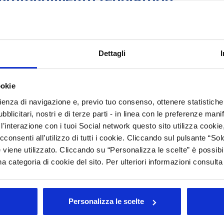
C
M
 and OTC manufacturer needs to
C
Dettagli
C
ookie
Arc
rienza di navigazione e, previo tuo consenso, ottenere statistiche 
l'incontro informativo che si è tenuto mercoledì 19
Tutt
blicitari, nostri e di terze parti - in linea con le preferenze mani
’interazione con i tuoi Social network questo sito utilizza cookie,
202
202
cconsenti all’utilizzo di tutti i cookie. Cliccando sul pulsante “
201
 viene utilizzato. Cliccando su “Personalizza le scelte” è possibi
201
a categoria di cookie del sito. Per ulteriori informazioni consult
201
rato
200
200
Personalizza le scelte