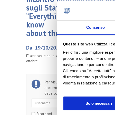
sugli Stati Uniti:
“Everything the Cosmetic
know
Consenso
about the US Market”
Questo sito web utilizza i c
Da 19/10/2016 a 19/10/2016
Per offrirti una migliore espe
E' scaricabile nella sezione Appuntamenti il materiale del
proporre contenuti – anche pub
ottobre.
navigazione e per consentire l
Cliccando su “Accetta tutti” a
di tracciamento o profilazione
Per visualizzare il testo completo del
volontà in relazione a ciascun
documento, devi essere un utente regist
del sito.
Username
Password
Solo necessari
Ricordami