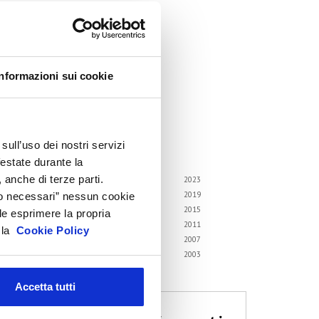
ircolari
emorandum of Understanding
orsi di formazione
Informazioni sui cookie
ontatti utili
FAQ
hivio
sull’uso dei nostri servizi
i gli anni
festate durante la
 anche di terze parti.
6
2025
2024
2023
2
2021
2020
2019
Solo necessari” nessun cookie
8
2017
2016
2015
le esprimere la propria
4
2013
2012
2011
a la
Cookie Policy
0
2009
2008
2007
6
2005
2004
2003
2
Accetta tutti