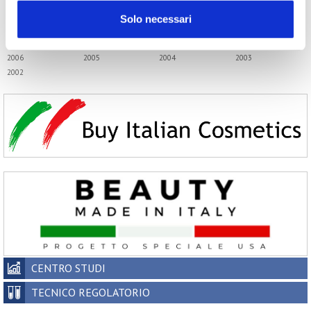
2018
2017
2016
2015
Solo necessari
2014
2013
2012
2011
2010
2009
2008
2007
2006
2005
2004
2003
2002
CENTRO STUDI
TECNICO REGOLATORIO