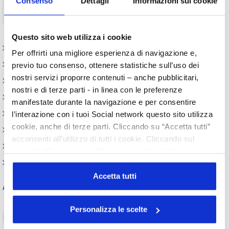
Consenso
Dettagli
Informazioni sui cookie
Non ti sei ancora registrato?
Registrati
Questo sito web utilizza i cookie
Paesi
Per offrirti una migliore esperienza di navigazione e,
Iniziative
previo tuo consenso, ottenere statistiche sull’uso dei
nostri servizi proporre contenuti – anche pubblicitari,
Webinar
nostri e di terze parti - in linea con le preferenze
Circolari
manifestate durante la navigazione e per consentire
Memorandum of Understanding
l’interazione con i tuoi Social network questo sito utilizza
cookie, anche di terze parti. Cliccando su “Accetta tutti”
Corsi di formazione
acconsenti all’utilizzo di tutti i cookie. Cliccando sul
Contatti utili
pulsante “Solo necessari” nessun cookie di tracciamento
FAQ
o profilazione viene utilizzato. Cliccando su
“Personalizza le scelte” è possibile esprimere la propria
Accetta tutti
Archivio
volontà in relazione a ciascuna categoria di cookie del
sito. Per ulteriori informazioni consulta la
Cookie Policy
Tutti gli anni
Personalizza le scelte
2026
2025
2024
2023
2022
2021
2020
2019