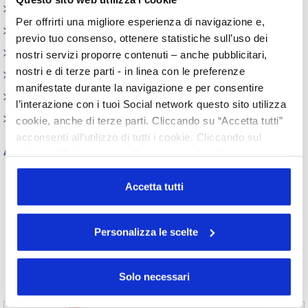
Webinar
Per offrirti una migliore esperienza di navigazione e,
Circolari
previo tuo consenso, ottenere statistiche sull’uso dei
Memorandum of Understanding
nostri servizi proporre contenuti – anche pubblicitari,
nostri e di terze parti - in linea con le preferenze
Corsi di formazione
manifestate durante la navigazione e per consentire
Contatti utili
l’interazione con i tuoi Social network questo sito utilizza
FAQ
cookie, anche di terze parti. Cliccando su “Accetta tutti”
acconsenti all’utilizzo di tutti i cookie. Cliccando sul
Archivio
pulsante “Solo necessari” nessun cookie di tracciamento
o profilazione viene utilizzato. Cliccando su
Tutti gli anni
“Personalizza le scelte” è possibile esprimere la propria
Accetta tutti
2026
2025
2024
2023
volontà in relazione a ciascuna categoria di cookie del
2022
2021
2020
2019
sito. Per ulteriori informazioni consulta la
Cookie Policy
2018
2017
2016
2015
Personalizza le scelte
2014
2013
2012
2011
2010
2009
2008
2007
2006
2005
2004
2003
Solo necessari
2002