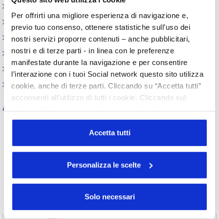
Webinar
Per offrirti una migliore esperienza di navigazione e,
Circolari
previo tuo consenso, ottenere statistiche sull’uso dei
Memorandum of Understanding
nostri servizi proporre contenuti – anche pubblicitari,
nostri e di terze parti - in linea con le preferenze
Corsi di formazione
manifestate durante la navigazione e per consentire
Contatti utili
l’interazione con i tuoi Social network questo sito utilizza
FAQ
cookie, anche di terze parti. Cliccando su “Accetta tutti”
acconsenti all’utilizzo di tutti i cookie. Cliccando sul
Archivio
pulsante “Solo necessari” nessun cookie di tracciamento
o profilazione viene utilizzato. Cliccando su
Tutti gli anni
“Personalizza le scelte” è possibile esprimere la propria
Accetta tutti
2026
2025
2024
2023
volontà in relazione a ciascuna categoria di cookie del
2022
2021
2020
2019
sito. Per ulteriori informazioni consulta la
Cookie Policy
2018
2017
2016
2015
Personalizza le scelte
2014
2013
2012
2011
2010
2009
2008
2007
2006
2005
2004
2003
Solo necessari
2002