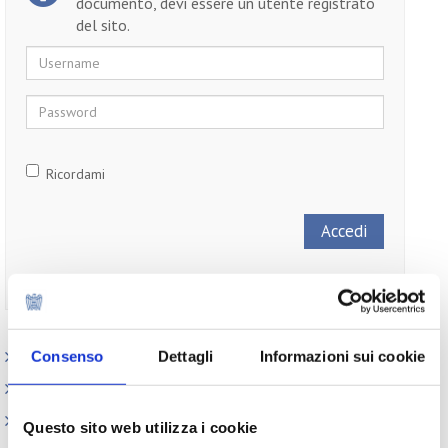
documento, devi essere un utente registrato
del sito.
Username
Password
Ricordami
Non ti sei ancora registrato?
Registrati
Consenso
Dettagli
Informazioni sui cookie
Paesi
Iniziative
Webinar
Questo sito web utilizza i cookie