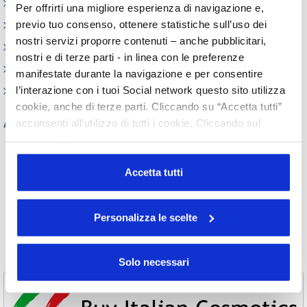
Circolari
Per offrirti una migliore esperienza di navigazione e,
previo tuo consenso, ottenere statistiche sull’uso dei
Memorandum of Understanding
nostri servizi proporre contenuti – anche pubblicitari,
Corsi di formazione
nostri e di terze parti - in linea con le preferenze
Contatti utili
manifestate durante la navigazione e per consentire
l’interazione con i tuoi Social network questo sito utilizza
FAQ
cookie, anche di terze parti. Cliccando su “Accetta tutti”
Archivio
acconsenti all’utilizzo di tutti i cookie. Cliccando sul
pulsante “Solo necessari” nessun cookie di tracciamento
Tutti gli anni
o profilazione viene utilizzato. Cliccando su
2026
2025
2024
2023
“Personalizza le scelte” è possibile esprimere la propria
Accetta tutti
2022
2021
2020
2019
volontà in relazione a ciascuna categoria di cookie del
2018
2017
2016
2015
sito. Per ulteriori informazioni consulta la
Cookie Policy
2014
2013
2012
2011
Personalizza le scelte
2010
2009
2008
2007
2006
2005
2004
2003
2002
Solo necessari