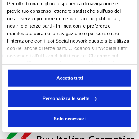
Circolari
Per offrirti una migliore esperienza di navigazione e,
previo tuo consenso, ottenere statistiche sull’uso dei
Memorandum of Understanding
nostri servizi proporre contenuti – anche pubblicitari,
Corsi di formazione
nostri e di terze parti - in linea con le preferenze
Contatti utili
manifestate durante la navigazione e per consentire
l’interazione con i tuoi Social network questo sito utilizza
FAQ
cookie, anche di terze parti. Cliccando su “Accetta tutti”
Archivio
acconsenti all’utilizzo di tutti i cookie. Cliccando sul
pulsante “Solo necessari” nessun cookie di tracciamento
Tutti gli anni
o profilazione viene utilizzato. Cliccando su
2026
2025
2024
2023
“Personalizza le scelte” è possibile esprimere la propria
Accetta tutti
2022
2021
2020
2019
volontà in relazione a ciascuna categoria di cookie del
2018
2017
2016
2015
sito. Per ulteriori informazioni consulta la
Cookie Policy
2014
2013
2012
2011
Personalizza le scelte
2010
2009
2008
2007
2006
2005
2004
2003
2002
Solo necessari