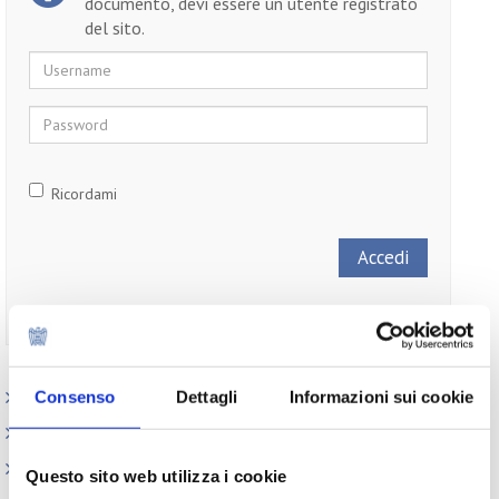
documento, devi essere un utente registrato
del sito.
Username
Password
Ricordami
Non ti sei ancora registrato?
Registrati
Consenso
Dettagli
Informazioni sui cookie
Paesi
Iniziative
Webinar
Questo sito web utilizza i cookie