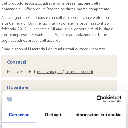
del prodotto esportato, attraverso la presentazione della
domanda all’Ufficio delle Dogane territorialmente competente.
A tale riguardo Confindustria, in collaborazione con Assolombarda
e la Camera di Commercio Internazionale, ha organizzato il 26
febbraio 2019 un incontro a Milano sulle opportunità di business
per le imprese derivanti dall’EPA, sulle agevolazioni tariffarie e
sugli aspetti operativi dell’accordo.
Sono disponibili i materiali dei temi trattati durante l'incontro.
Contatti
Monica Magris |
monica.magris@cosmeticaitalia.it
Download
Presentazione Sardella_Agenzia Dogane
Presentazione Liberatore_Easy Frontier
Presentazione Ambasciatore d'Italia a Tokyo Starace
Presentazione Bruni_MISE
Consenso
Dettagli
Informazioni sui cookie
Paesi