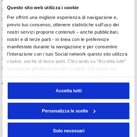
Questo sito web utilizza i cookie
Iniziative
Per offrirti una migliore esperienza di navigazione e,
Webinar
previo tuo consenso, ottenere statistiche sull’uso dei
Circolari
nostri servizi proporre contenuti – anche pubblicitari,
Memorandum of Understanding
nostri e di terze parti - in linea con le preferenze
manifestate durante la navigazione e per consentire
Corsi di formazione
l’interazione con i tuoi Social network questo sito utilizza
Contatti utili
cookie, anche di terze parti. Cliccando su “Accetta tutti”
FAQ
acconsenti all’utilizzo di tutti i cookie. Cliccando sul
pulsante “Solo necessari” nessun cookie di tracciamento
Archivio
o profilazione viene utilizzato. Cliccando su
“Personalizza le scelte” è possibile esprimere la propria
Accetta tutti
Tutti gli anni
volontà in relazione a ciascuna categoria di cookie del
2026
2025
2024
2023
sito. Per ulteriori informazioni consulta la
Cookie Policy
2022
2021
2020
2019
Personalizza le scelte
2018
2017
2016
2015
2014
2013
2012
2011
2010
2009
2008
2007
Solo necessari
2006
2005
2004
2003