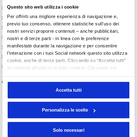
Questo sito web utilizza i cookie
Iniziative
Per offrirti una migliore esperienza di navigazione e,
Webinar
previo tuo consenso, ottenere statistiche sull’uso dei
Circolari
nostri servizi proporre contenuti – anche pubblicitari,
Memorandum of Understanding
nostri e di terze parti - in linea con le preferenze
manifestate durante la navigazione e per consentire
Corsi di formazione
l’interazione con i tuoi Social network questo sito utilizza
Contatti utili
cookie, anche di terze parti. Cliccando su “Accetta tutti”
FAQ
acconsenti all’utilizzo di tutti i cookie. Cliccando sul
pulsante “Solo necessari” nessun cookie di tracciamento
Archivio
o profilazione viene utilizzato. Cliccando su
“Personalizza le scelte” è possibile esprimere la propria
Accetta tutti
Tutti gli anni
volontà in relazione a ciascuna categoria di cookie del
2026
2025
2024
2023
sito. Per ulteriori informazioni consulta la
Cookie Policy
2022
2021
2020
2019
Personalizza le scelte
2018
2017
2016
2015
2014
2013
2012
2011
2010
2009
2008
2007
Solo necessari
2006
2005
2004
2003