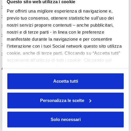
Questo sito web utilizza i cookie
Webinar
Per offrirti una migliore esperienza di navigazione e,
Circolari
previo tuo consenso, ottenere statistiche sull’uso dei
nostri servizi proporre contenuti – anche pubblicitari,
Memorandum of Understanding
nostri e di terze parti - in linea con le preferenze
Corsi di formazione
manifestate durante la navigazione e per consentire
Contatti utili
l’interazione con i tuoi Social network questo sito utilizza
cookie, anche di terze parti. Cliccando su “Accetta tutti”
FAQ
acconsenti all’utilizzo di tutti i cookie. Cliccando sul
Archivio
pulsante “Solo necessari” nessun cookie di tracciamento
o profilazione viene utilizzato. Cliccando su
Tutti gli anni
“Personalizza le scelte” è possibile esprimere la propria
Accetta tutti
2026
2025
2024
2023
volontà in relazione a ciascuna categoria di cookie del
2022
2021
2020
2019
sito. Per ulteriori informazioni consulta la
Cookie Policy
2018
2017
2016
2015
Personalizza le scelte
2014
2013
2012
2011
2010
2009
2008
2007
2006
2005
2004
2003
Solo necessari
2002