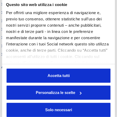
Iniziative
Questo sito web utilizza i cookie
Webinar
Per offrirti una migliore esperienza di navigazione e,
previo tuo consenso, ottenere statistiche sull’uso dei
Circolari
nostri servizi proporre contenuti – anche pubblicitari,
Memorandum of Understanding
nostri e di terze parti - in linea con le preferenze
Corsi di formazione
manifestate durante la navigazione e per consentire
l’interazione con i tuoi Social network questo sito utilizza
Contatti utili
cookie, anche di terze parti. Cliccando su “Accetta tutti”
FAQ
acconsenti all’utilizzo di tutti i cookie. Cliccando sul
pulsante “Solo necessari” nessun cookie di tracciamento
Archivio
o profilazione viene utilizzato. Cliccando su
Tutti gli anni
“Personalizza le scelte” è possibile esprimere la propria
Accetta tutti
volontà in relazione a ciascuna categoria di cookie del
2026
2025
2024
2023
sito. Per ulteriori informazioni consulta la
Cookie Policy
2022
2021
2020
2019
Personalizza le scelte
2018
2017
2016
2015
2014
2013
2012
2011
2010
2009
2008
2007
Solo necessari
2006
2005
2004
2003
2002