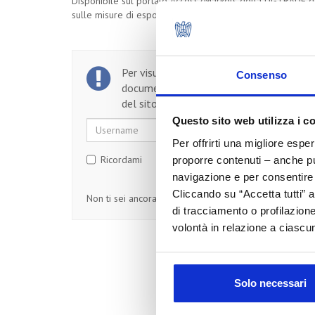
Disponibile sul portale Access2Markets della DGTRADE 
sulle misure di esportazione imposte dalla Russia e dalla 
Per visualizzare il testo completo del
Consenso
documento, devi essere un utente regist
del sito.
Questo sito web utilizza i c
Username
Password
Per offrirti una migliore espe
Ricordami
proporre contenuti – anche pub
navigazione e per consentire l
Cliccando su “Accetta tutti” a
Non ti sei ancora registrato?
Registrati
di tracciamento o profilazione
volontà in relazione a ciascun
Solo necessari