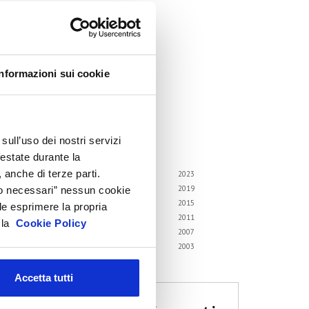
ircolari
emorandum of Understanding
orsi di formazione
Informazioni sui cookie
ontatti utili
FAQ
hivio
sull’uso dei nostri servizi
i gli anni
festate durante la
 anche di terze parti.
6
2025
2024
2023
2
2021
2020
2019
Solo necessari” nessun cookie
8
2017
2016
2015
le esprimere la propria
4
2013
2012
2011
a la
Cookie Policy
0
2009
2008
2007
6
2005
2004
2003
2
Accetta tutti