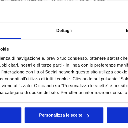
della Commissione Europea uno strumento di approfondimento
C
Bielorussia.
M
C
Dettagli
C
rato
ookie
Arc
rienza di navigazione e, previo tuo consenso, ottenere statistiche 
Tutt
blicitari, nostri e di terze parti - in linea con le preferenze mani
’interazione con i tuoi Social network questo sito utilizza cookie,
202
202
cconsenti all’utilizzo di tutti i cookie. Cliccando sul pulsante “
201
 viene utilizzato. Cliccando su “Personalizza le scelte” è possibi
201
a categoria di cookie del sito. Per ulteriori informazioni consult
201
200
200
Personalizza le scelte