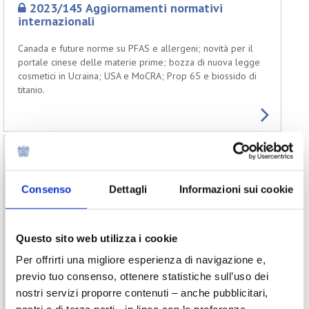
2023/145 Aggiornamenti normativi
internazionali
Canada e future norme su PFAS e allergeni; novità per il
portale cinese delle materie prime; bozza di nuova legge
cosmetici in Ucraina; USA e MoCRA; Prop 65 e biossido di
titanio.
2023/144 Provvedimento del Ministero
della Salute del 30 novembre 2023:
approvazione del modello editabile per la
Consenso
Dettagli
Informazioni sui cookie
comunicazione dei siti di produzione dei
cosmetici
Pubblicato sul sito web del Ministero della Salute un
Questo sito web utilizza i cookie
provvedimento del Ministero della Salute datato 30
Per offrirti una migliore esperienza di navigazione e,
novembre 2023 con il quale viene approvato il modello
editabile per la comunicazione delle informazioni sui siti di
previo tuo consenso, ottenere statistiche sull’uso dei
produzione prevista dall’art.9 del Decreto del Ministro
nostri servizi proporre contenuti – anche pubblicitari,
della Salute 27 settembre 2018