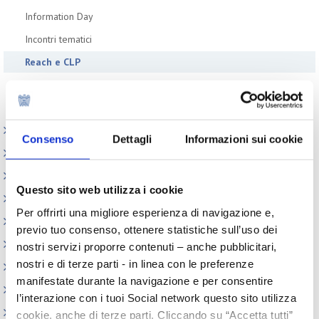
Information Day
Incontri tematici
Reach e CLP
Segnalazioni eventi esterni
Webinar
Circolari
Consenso
Dettagli
Informazioni sui cookie
Normativa cosmetici
Prodotti e Ingredienti Cosmetici
Questo sito web utilizza i cookie
Produzione e confezionamento
Per offrirti una migliore esperienza di navigazione e,
Dispositivi Medici
previo tuo consenso, ottenere statistiche sull’uso dei
REACH e CLP
nostri servizi proporre contenuti – anche pubblicitari,
nostri e di terze parti - in linea con le preferenze
Sicurezza Prodotti cosmetici
manifestate durante la navigazione e per consentire
Codici doganali e accise
l’interazione con i tuoi Social network questo sito utilizza
Altre normative
cookie, anche di terze parti. Cliccando su “Accetta tutti”