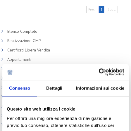
Prec.
1
Succ.
Elenco Completo
Realizzazione GMP
Certificati Libera Vendita
Appuntamenti
Circolari
Normativa cosmetici
Prodotti e Ingredienti Cosmetici
Consenso
Dettagli
Informazioni sui cookie
Produzione e confezionamento
Dispositivi Medici
Questo sito web utilizza i cookie
REACH e CLP
Per offrirti una migliore esperienza di navigazione e,
Sicurezza Prodotti cosmetici
previo tuo consenso, ottenere statistiche sull’uso dei