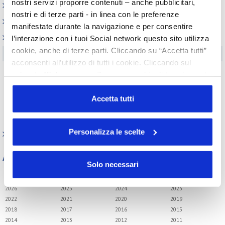
nostri servizi proporre contenuti – anche pubblicitari,
Codici doganali e accise
nostri e di terze parti - in linea con le preferenze
Altre normative
manifestate durante la navigazione e per consentire
Archivio presentazioni
l’interazione con i tuoi Social network questo sito utilizza
cookie, anche di terze parti. Cliccando su “Accetta tutti”
Convegno tecnico internazionale
acconsenti all’utilizzo di tutti i cookie. Cliccando sul
Dispositivi Medici
pulsante “Solo necessari” nessun cookie di tracciamento
Information Day
o profilazione viene utilizzato. Cliccando su
“Personalizza le scelte” è possibile esprimere la propria
Accetta tutti
Incontri tematici
volontà in relazione a ciascuna categoria di cookie del
Reach e CLP
sito. Per ulteriori informazioni consulta la
Cookie Policy
Personalizza le scelte
FAQ
Archivio
Solo necessari
Tutti gli anni
2026
2025
2024
2023
2022
2021
2020
2019
2018
2017
2016
2015
2014
2013
2012
2011