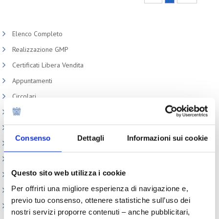
Elenco Completo
Realizzazione GMP
Certificati Libera Vendita
Appuntamenti
Circolari
Normativa cosmetici
Prodotti e Ingredienti Cosmetici
Consenso
Dettagli
Informazioni sui cookie
Produzione e confezionamento
Dispositivi Medici
Questo sito web utilizza i cookie
REACH e CLP
Per offrirti una migliore esperienza di navigazione e,
Sicurezza Prodotti cosmetici
previo tuo consenso, ottenere statistiche sull’uso dei
Codici doganali e accise
nostri servizi proporre contenuti – anche pubblicitari,