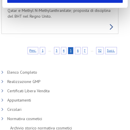
registrazione in Egitto; Indonesia e certificazione halal;
Qatar e Methyl N-Methylanthranilate; proposta di disciplina
del BHT nel Regno Unito.
...
...
Prec.
1
3
4
5
6
7
32
Succ.
Elenco Completo
Realizzazione GMP
Certificati Libera Vendita
Appuntamenti
Circolari
Normativa cosmetici
Archivio storico normativa cosmetici