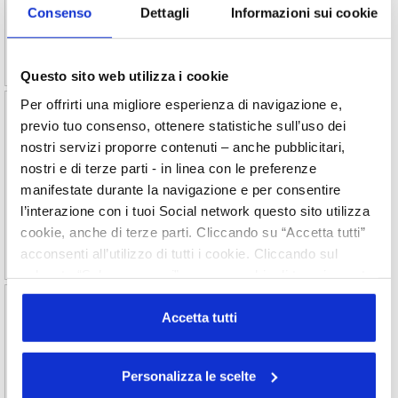
Consenso
Dettagli
Informazioni sui cookie
prodotti Made in Italy e favorirne la visibilità nella Nazione
coreana.
Questo sito web utilizza i cookie
Per offrirti una migliore esperienza di navigazione e,
Cosmoprof North America Miami 2024
previo tuo consenso, ottenere statistiche sull’uso dei
nostri servizi proporre contenuti – anche pubblicitari,
23/01/2024
nostri e di terze parti - in linea con le preferenze
Sono 50 le aziende cosmetiche italiane, tra imprese
manifestate durante la navigazione e per consentire
produttrici di prodotto finito e della filiera produttiva, ad
aver partecipato alla prima edizione di Cosmoprof North
l’interazione con i tuoi Social network questo sito utilizza
America Miami 2024.
cookie, anche di terze parti. Cliccando su “Accetta tutti”
acconsenti all’utilizzo di tutti i cookie. Cliccando sul
pulsante “Solo necessari” nessun cookie di tracciamento
o profilazione viene utilizzato. Cliccando su
2024/133 EUDR – ulteriori aggiornamenti
“Personalizza le scelte” è possibile esprimere la propria
Accetta tutti
volontà in relazione a ciascuna categoria di cookie del
L'adozione formale da parte del Consiglio costituisce la
fase finale della procedura legislativa ordinaria. Il passo
sito. Per ulteriori informazioni consulta la
Cookie Policy
Personalizza le scelte
successivo sarà la pubblicazione nella Gazzetta ufficiale.