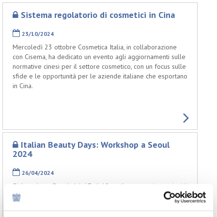
Sistema regolatorio di cosmetici in Cina
23/10/2024
Mercoledì 23 ottobre Cosmetica Italia, in collaborazione
con Cisema, ha dedicato un evento agli aggiornamenti sulle
normative cinesi per il settore cosmetico, con un focus sulle
sfide e le opportunità per le aziende italiane che esportano
in Cina.
Italian Beauty Days: Workshop a Seoul
2024
26/04/2024
Si è svolta a Seoul dal 17 al 19 aprile scorso, in continuità
con il progetto I-Beauty, Cosmetica Italia in collaborazione
con ICE Agenzia la missione in Corea del Sud intitolata
“ITALIAN BEAUTY DAYS – SEOUL” al fine di valorizzare i