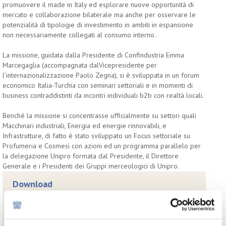
promuovere il made in Italy ed esplorare nuove opportunità di
mercato e collaborazione bilaterale ma anche per osservare le
potenzialità di tipologie di investimento in ambiti in espansione
non necessariamente collegati al consumo interno.
La missione, guidata dalla Presidente di Confindustria Emma
Marcegaglia (accompagnata dalVicepresidente per
l’internazionalizzazione Paolo Zegna), si è sviluppata in un forum
economico Italia-Turchia con seminari settoriali e in momenti di
business contraddistinti da incontri individuali b2b con realtà locali.
Benché la missione si concentrasse ufficialmente su settori quali
Macchinari industriali, Energia ed energie rinnovabili, e
Infrastrutture, di fatto è stato sviluppato un Focus settoriale su
Profumeria e Cosmesi con azioni ed un programma parallelo per
la delegazione Unipro formata dal Presidente, il Direttore
Generale e i Presidenti dei Gruppi merceologici di Unipro.
Download
Scheda relazione Missione
Cosmetics and personal care products industry in Turkey
– Camera di Commercio Italiana in Turchia