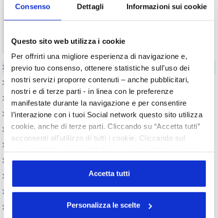
Investment Climate in Turkey - ISPAT
Consenso
Dettagli
Informazioni sui cookie
Turchia: Commercio estero e le relazioni
economico/commerciali con Italia – ICE Istanbul
Turkish-Italian cooperation: prospects for deeper and
Questo sito web utilizza i cookie
diversified partnership – Console Generale Turco a Milano
Per offrirti una migliore esperienza di navigazione e,
Elenco Completo
previo tuo consenso, ottenere statistiche sull’uso dei
nostri servizi proporre contenuti – anche pubblicitari,
Realizzazione GMP
nostri e di terze parti - in linea con le preferenze
Certificati Libera Vendita
manifestate durante la navigazione e per consentire
Appuntamenti
l’interazione con i tuoi Social network questo sito utilizza
cookie, anche di terze parti. Cliccando su “Accetta tutti”
Circolari
acconsenti all’utilizzo di tutti i cookie. Cliccando sul
Normativa cosmetici
pulsante “Solo necessari” nessun cookie di tracciamento
Prodotti e Ingredienti Cosmetici
o profilazione viene utilizzato. Cliccando su
“Personalizza le scelte” è possibile esprimere la propria
Accetta tutti
Produzione e confezionamento
volontà in relazione a ciascuna categoria di cookie del
Dispositivi Medici
sito. Per ulteriori informazioni consulta la
Cookie Policy
Personalizza le scelte
REACH e CLP