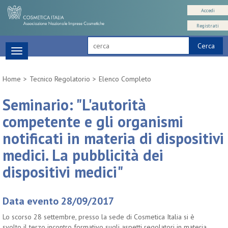
Accedi
Registrati
Cerca
Toggle
navigation
Home
Tecnico Regolatorio
Elenco Completo
Seminario: "L'autorità
competente e gli organismi
notificati in materia di dispositivi
medici. La pubblicità dei
dispositivi medici"
Data evento 28/09/2017
Lo scorso 28 settembre, presso la sede di Cosmetica Italia si è
svolto il terzo incontro formativo sugli aspetti regolatori in materia