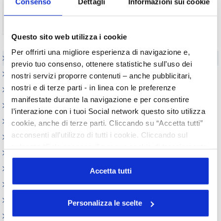
Consenso
Dettagli
Informazioni sui cookie
Non ti sei ancora registrato?
Registrati
Questo sito web utilizza i cookie
Per offrirti una migliore esperienza di navigazione e,
Elenco Completo
previo tuo consenso, ottenere statistiche sull’uso dei
Realizzazione GMP
nostri servizi proporre contenuti – anche pubblicitari,
nostri e di terze parti - in linea con le preferenze
Certificati Libera Vendita
manifestate durante la navigazione e per consentire
Appuntamenti
l’interazione con i tuoi Social network questo sito utilizza
Circolari
cookie, anche di terze parti. Cliccando su “Accetta tutti”
acconsenti all’utilizzo di tutti i cookie. Cliccando sul
Normativa cosmetici
pulsante “Solo necessari” nessun cookie di tracciamento
Prodotti e Ingredienti Cosmetici
o profilazione viene utilizzato. Cliccando su
Produzione e confezionamento
“Personalizza le scelte” è possibile esprimere la propria
Accetta tutti
volontà in relazione a ciascuna categoria di cookie del
Dispositivi Medici
sito. Per ulteriori informazioni consulta la
Cookie Policy
REACH e CLP
Personalizza le scelte
Sicurezza Prodotti cosmetici