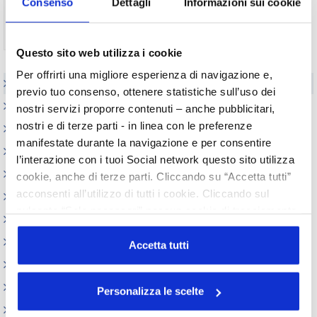
Consenso
Dettagli
Informazioni sui cookie
Non ti sei ancora registrato?
Registrati
Questo sito web utilizza i cookie
Per offrirti una migliore esperienza di navigazione e,
Elenco Completo
previo tuo consenso, ottenere statistiche sull’uso dei
Realizzazione GMP
nostri servizi proporre contenuti – anche pubblicitari,
nostri e di terze parti - in linea con le preferenze
Certificati Libera Vendita
manifestate durante la navigazione e per consentire
Appuntamenti
l’interazione con i tuoi Social network questo sito utilizza
Circolari
cookie, anche di terze parti. Cliccando su “Accetta tutti”
acconsenti all’utilizzo di tutti i cookie. Cliccando sul
Normativa cosmetici
pulsante “Solo necessari” nessun cookie di tracciamento
Prodotti e Ingredienti Cosmetici
o profilazione viene utilizzato. Cliccando su
Produzione e confezionamento
“Personalizza le scelte” è possibile esprimere la propria
Accetta tutti
volontà in relazione a ciascuna categoria di cookie del
Dispositivi Medici
sito. Per ulteriori informazioni consulta la
Cookie Policy
REACH e CLP
Personalizza le scelte
Sicurezza Prodotti cosmetici