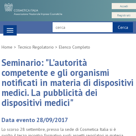
Accedi
Registrati
Cerca
Toggle
navigation
Home
Tecnico Regolatorio
Elenco Completo
Seminario: "L'autorità
competente e gli organismi
notificati in materia di dispositivi
medici. La pubblicità dei
dispositivi medici"
Data evento 28/09/2017
Lo scorso 28 settembre, presso la sede di Cosmetica Italia si è
svolto il terzo incontro formativo sugli aspetti regolatori in materia