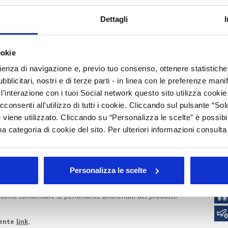
S
Dettagli
C
P
gior interesse per il Gruppo, con l’obiettivo di sensibilizzare in
ookie
I
rienza di navigazione e, previo tuo consenso, ottenere statistiche 
Arc
blicitari, nostri e di terze parti - in linea con le preferenze mani
to cosmetico: l’analisi del rischio per la validazione di un
’interazione con i tuoi Social network questo sito utilizza cookie,
Tutt
tazione di sicurezza dei prodotti cosmetici
cconsenti all’utilizzo di tutti i cookie. Cliccando sul pulsante “
202
 viene utilizzato. Cliccando su “Personalizza le scelte” è possibi
202
a categoria di cookie del sito. Per ulteriori informazioni consult
201
le sfide di domani per le aziende cosmetiche
che di pensiero creativo per una storytelling che sappia
201
201
200
Personalizza le scelte
200
 temi strategici nel marketing e digitale B2C – 2° edizione
: come comunicare le perfomance ambientali del prodotto
uente
link
.