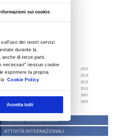
cenari internazionali
Informazioni sui cookie
onsumer trends
recedenti pubblicazioni
ndagini tematiche
sull’uso dei nostri servizi
hivio
festate durante la
 anche di terze parti.
i gli anni
Solo necessari” nessun cookie
6
2025
2024
2023
le esprimere la propria
2
2021
2020
2019
a la
Cookie Policy
8
2017
2016
2015
4
2013
2012
2011
0
2009
2008
2007
6
2005
2004
2003
Accetta tutti
2
TECNICO REGOLATORIO
ATTIVITÀ INTERNAZIONALI