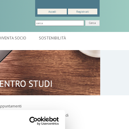
Accedi
Registrati
Cerca
DIVENTA SOCIO
SOSTENIBILITÀ
ppuntamenti
utlook: il nuovo report del Centro Studi
ontesto macroeconomico