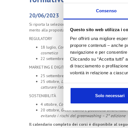
Consenso
20/06/2023
Si riporta la selezione dei corsi associati alle aree di mag
Questo sito web utilizza i c
merito alla proposta formativa dell’Associazione.
REGULATORY
Per offrirti una migliore espe
proporre contenuti – anche pub
18 luglio,
Compatibilità del packaging con il prodot
navigazione e per consentire l
cosmetico
22 settembre,
Stabilità e compatibilità nella valu
Cliccando su “Accetta tutti” a
di tracciamento o profilazione
MARKETING E DIGITAL ECONOMY
volontà in relazione a ciascun
25 settembre,
Nuovi consumi, nuovi consumatori: 
25 ottobre,
Laboratorio Digital Storytelling: tecni
catturare l’attenzione
Solo necessari
SOSTENIBILITÀ
4 ottobre,
Comunicare la sostenibilità: integrare i
20 ottobre,
Green Claims e pubblicità ambientale
evitando i rischi del greenwashing – 2° edizione
Il calendario completo dei corsi è disponibile al seg