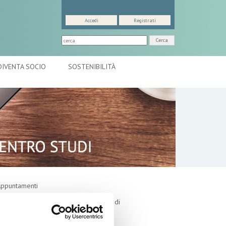
Accedi
Registrati
Cerca
DIVENTA SOCIO
SOSTENIBILITÀ
ppuntamenti
utlook: il nuovo report del Centro Studi
ontesto macroeconomico