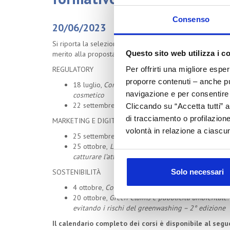
Consenso
20/06/2023
Si riporta la selezione dei corsi associati alle aree di mag
Questo sito web utilizza i c
merito alla proposta formativa dell’Associazione.
REGULATORY
Per offrirti una migliore espe
proporre contenuti – anche pub
18 luglio,
Compatibilità del packaging con il prodot
navigazione e per consentire l
cosmetico
22 settembre,
Stabilità e compatibilità nella valu
Cliccando su “Accetta tutti” a
di tracciamento o profilazione
MARKETING E DIGITAL ECONOMY
volontà in relazione a ciascun
25 settembre,
Nuovi consumi, nuovi consumatori: 
25 ottobre,
Laboratorio Digital Storytelling: tecni
catturare l’attenzione
Solo necessari
SOSTENIBILITÀ
4 ottobre,
Comunicare la sostenibilità: integrare i
20 ottobre,
Green Claims e pubblicità ambientale
evitando i rischi del greenwashing – 2° edizione
Il calendario completo dei corsi è disponibile al seg