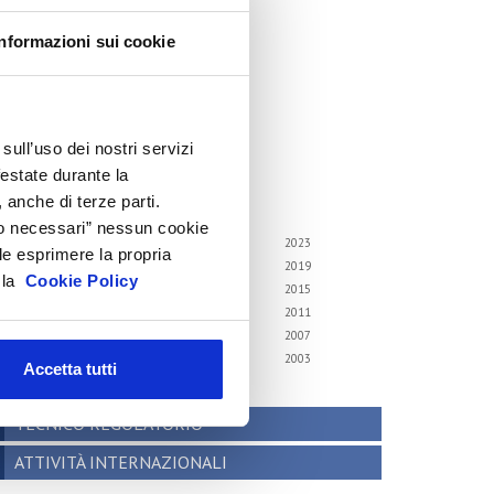
cenari internazionali
Informazioni sui cookie
onsumer trends
recedenti pubblicazioni
ndagini tematiche
sull’uso dei nostri servizi
hivio
festate durante la
 anche di terze parti.
i gli anni
Solo necessari” nessun cookie
6
2025
2024
2023
le esprimere la propria
2
2021
2020
2019
a la
Cookie Policy
8
2017
2016
2015
4
2013
2012
2011
0
2009
2008
2007
6
2005
2004
2003
Accetta tutti
2
TECNICO REGOLATORIO
ATTIVITÀ INTERNAZIONALI