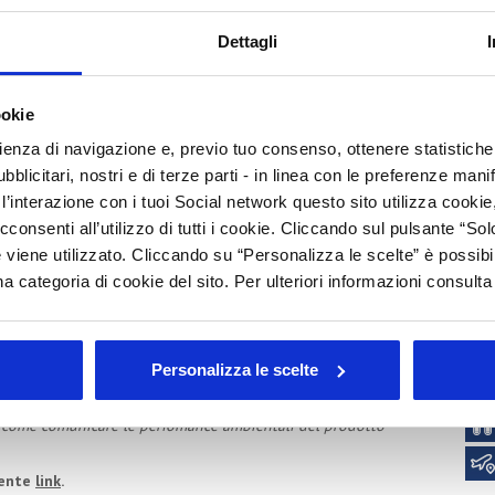
S
Dettagli
C
P
gior interesse per il Gruppo, con l’obiettivo di sensibilizzare in
ookie
I
rienza di navigazione e, previo tuo consenso, ottenere statistiche 
Arc
blicitari, nostri e di terze parti - in linea con le preferenze mani
to cosmetico: l’analisi del rischio per la validazione di un
’interazione con i tuoi Social network questo sito utilizza cookie,
Tutt
tazione di sicurezza dei prodotti cosmetici
cconsenti all’utilizzo di tutti i cookie. Cliccando sul pulsante “
202
 viene utilizzato. Cliccando su “Personalizza le scelte” è possibi
202
a categoria di cookie del sito. Per ulteriori informazioni consult
201
le sfide di domani per le aziende cosmetiche
che di pensiero creativo per una storytelling che sappia
201
201
200
Personalizza le scelte
200
 temi strategici nel marketing e digitale B2C – 2° edizione
: come comunicare le perfomance ambientali del prodotto
uente
link
.