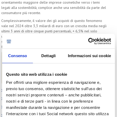
orientamento maggiore delle imprese cosmetiche verso i temi
legati alla sostenibilità, complice anche una sensibilità da parte del
consumatore più recente.
Complessivamente, il valore dei gli acquisti di questo fenomeno
vale nel 2024 oltre 3,3 miliardi di euro con un crescita media negli
ultimi 3 anni di oltre cinque punti percentuali, + 6,5% nel solo
ultimo anno ma è imprescindibile oramai l’impegno delle aziende
su entrambi gli aspetti (+22,5% la sovrapposizione dei due
fenomeni).
Consenso
Dettagli
Informazioni sui cookie
Download
Connotazione naturale o sostenibilità?
Beauty Trend Watch - speciale Cosmoprof Worldwide
Questo sito web utilizza i cookie
Bologna 2025
Per offrirti una migliore esperienza di navigazione e,
previo tuo consenso, ottenere statistiche sull’uso dei
Appuntamenti
nostri servizi proporre contenuti – anche pubblicitari,
Outlook: il nuovo report del Centro Studi
nostri e di terze parti - in linea con le preferenze
Contesto macroeconomico
manifestate durante la navigazione e per consentire
l’interazione con i tuoi Social network questo sito utilizza
Scenari internazionali