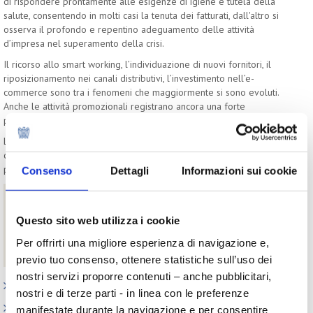
di rispondere prontamente alle esigenze di igiene e tutela della
salute, consentendo in molti casi la tenuta dei fatturati, dall'altro si
osserva il profondo e repentino adeguamento delle attività
d’impresa nel superamento della crisi.
Il ricorso allo smart working, l’individuazione di nuovi fornitori, il
riposizionamento nei canali distributivi, l’investimento nell’e-
commerce sono tra i fenomeni che maggiormente si sono evoluti.
Anche le attività promozionali registrano ancora una forte
presenza nelle dichiarazioni degli operatori intervistati.
Le aziende stanno cavalcando la cosiddetta nuova normalità con la
capacità innata di reagire e, contestualmente, investire in nuovi
prodotti e nuovi strumenti di ingaggio con i consumatori.
Consenso
Dettagli
Informazioni sui cookie
Download
Questo sito web utilizza i cookie
Evoluzione delle azioni per mitigare gli effetti negativi
sul business
Per offrirti una migliore esperienza di navigazione e,
Beauty Trend Watch - versione completa di ottobre 2021
previo tuo consenso, ottenere statistiche sull’uso dei
nostri servizi proporre contenuti – anche pubblicitari,
Appuntamenti
nostri e di terze parti - in linea con le preferenze
Outlook: il nuovo report del Centro Studi
manifestate durante la navigazione e per consentire