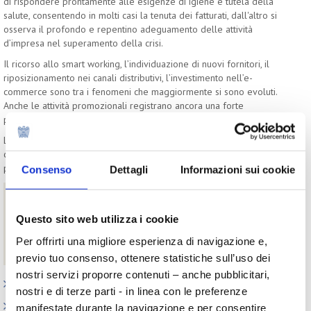
di rispondere prontamente alle esigenze di igiene e tutela della
salute, consentendo in molti casi la tenuta dei fatturati, dall'altro si
osserva il profondo e repentino adeguamento delle attività
d’impresa nel superamento della crisi.
Il ricorso allo smart working, l’individuazione di nuovi fornitori, il
riposizionamento nei canali distributivi, l’investimento nell’e-
commerce sono tra i fenomeni che maggiormente si sono evoluti.
Anche le attività promozionali registrano ancora una forte
presenza nelle dichiarazioni degli operatori intervistati.
Le aziende stanno cavalcando la cosiddetta nuova normalità con la
capacità innata di reagire e, contestualmente, investire in nuovi
prodotti e nuovi strumenti di ingaggio con i consumatori.
Consenso
Dettagli
Informazioni sui cookie
Download
Questo sito web utilizza i cookie
Evoluzione delle azioni per mitigare gli effetti negativi
sul business
Per offrirti una migliore esperienza di navigazione e,
Beauty Trend Watch - versione completa di ottobre 2021
previo tuo consenso, ottenere statistiche sull’uso dei
nostri servizi proporre contenuti – anche pubblicitari,
Appuntamenti
nostri e di terze parti - in linea con le preferenze
Outlook: il nuovo report del Centro Studi
manifestate durante la navigazione e per consentire