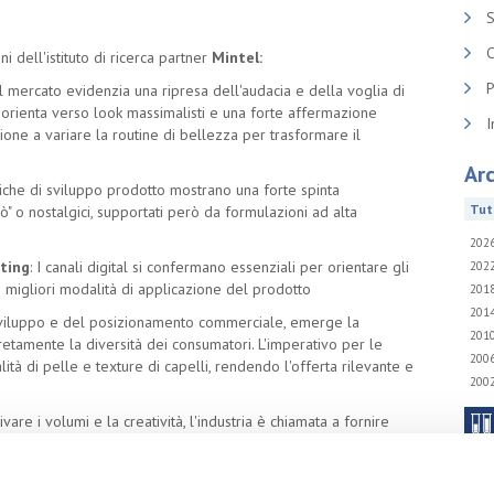
S
C
i dell'istituto di ricerca partner
Mintel:
P
 Il mercato evidenzia una ripresa dell'audacia e della voglia di
 orienta verso look massimalisti e una forte affermazione
I
sione a variare la routine di bellezza per trasformare il
Arc
iche di sviluppo prodotto mostrano una forte spinta
Tutt
rò" o nostalgici, supportati però da formulazioni ad alta
202
eting
: I canali digital si confermano essenziali per orientare gli
202
e migliori modalità di applicazione del prodotto
201
201
 sviluppo e del posizionamento commerciale, emerge la
201
cretamente la diversità dei consumatori. L'imperativo per le
200
ità di pelle e texture di capelli, rendendo l'offerta rilevante e
200
tivare i volumi e la creatività, l'industria è chiamata a fornire
ormativi che accompagnino l'utente nell'utilizzo