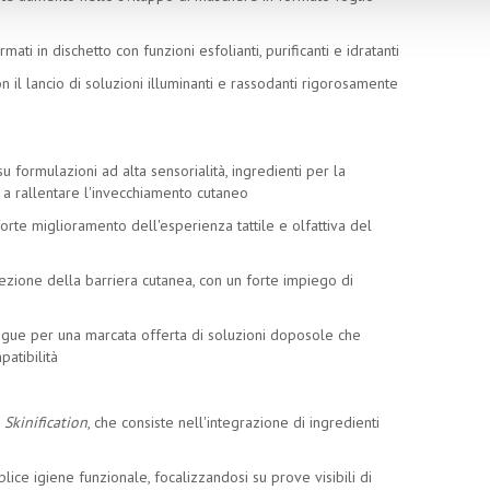
ati in dischetto con funzioni esfolianti, purificanti e idratanti
 il lancio di soluzioni illuminanti e rassodanti rigorosamente
su formulazioni ad alta sensorialità, ingredienti per la
 a rallentare l'invecchiamento cutaneo
 forte miglioramento dell'esperienza tattile e olfattiva del
ezione della barriera cutanea, con un forte impiego di
tingue per una marcata offerta di soluzioni doposole che
patibilità
i
Skinification
, che consiste nell'integrazione di ingredienti
o
ice igiene funzionale, focalizzandosi su prove visibili di