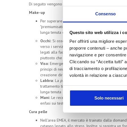
Di seguito vengono riportati alcuni focus per le
principal
Make-up
Consenso
Per superare la sensibilità al prezzo, i brand punt
"premiumisation" mentre i
consumatori ricercano val
lunga tenuta e un'elevata componente sensoriale:
Questo sito web utilizza i c
Occhi:
Si osserva un rallentamento nell'innovazion
Per offrirti una migliore espe
verso i servizi professionali (come per le sopraccig
proporre contenuti – anche pub
legati alla facilità di applicazione e rimozione, e su
navigazione e per consentire l
piuttosto che sull'età anagrafica
Cliccando su “Accetta tutti” a
Viso:
Emerge la tendenza verso un
derma-makeu
di tracciamento o profilazione
principi di neurocosmetica legati al benessere emot
creazione diretta con i consumatori più giovani
volontà in relazione a ciascun
Labbra:
La
premiumisation
del segmento si gioca s
trattamento tipici della cura pelle a un'elevata resa
lunga tenuta
Mani:
Le recenti limitazioni normative europee sug
Solo necessari
enfasi sui test clinici e sulla sicurezza delle formul
Cura pelle
Nell'area EMEA, il mercato è trainato dalla domanda
cutaneo legato allo stress.
Inoltre, si registra un 