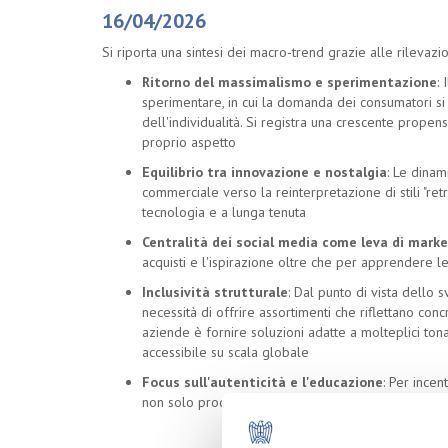
16/04/2026
Si riporta una sintesi dei macro-trend grazie alle rilevazion
Ritorno del massimalismo e sperimentazione
:
sperimentare, in cui la domanda dei consumatori si
dell'individualità. Si registra una crescente propen
proprio aspetto
Equilibrio tra innovazione e nostalgia
: Le dinam
commerciale verso la reinterpretazione di stili "ret
tecnologia e a lunga tenuta
Centralità dei social media come leva di mark
acquisti e l'ispirazione oltre che per apprendere l
Inclusività strutturale
: Dal punto di vista dello
necessità di offrire assortimenti che riflettano con
aziende è fornire soluzioni adatte a molteplici tonal
accessibile su scala globale
Focus sull'autenticità e l'educazione
: Per incen
non solo prodotti, ma anche strumenti educativi e f