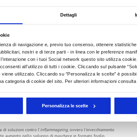
i categorie di prodotto:
Dettagli
ano su formule ad alte prestazioni che fungono da leva per la
ore in prodotti che uniscano convenienza d'uso, efficacia a
ookie
e causato dallo spostamento dei consumatori più giovani
rienza di navigazione e, previo tuo consenso, ottenere statistiche 
lia). Per rilanciare i volumi, i brand stanno puntando su claim
blicitari, nostri e di terze parti - in linea con le preferenze mani
 un marketing focalizzato sulle fasi della vita ("lifestages")
’interazione con i tuoi Social network questo sito utilizza cookie,
cconsenti all’utilizzo di tutti i cookie. Cliccando sul pulsante “
p
capace di unire efficacia clinica, texture sensoriali lenitive e
 viene utilizzato. Cliccando su “Personalizza le scelte” è possibi
ivo. Aumenta anche la richiesta di prodotti locali e la co-
a categoria di cookie del sito. Per ulteriori informazioni consult
u prodotti ibridi ad alte prestazioni che uniscono benefici di
 cromatica, con particolare attenzione alla sensorialità e alla
li ingredienti stanno portando le aziende a porre grande
Personalizza le scelte
azioni
 di soluzioni contro l'
inflammageing
, ovvero l'invecchiamento
forte aumento nello sviluppo di maschere in formato foglio