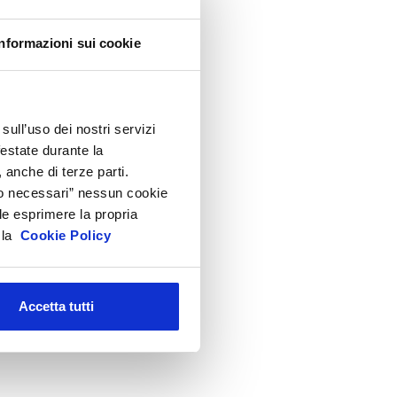
Informazioni sui cookie
sull’uso dei nostri servizi
festate durante la
 anche di terze parti.
Solo necessari” nessun cookie
le esprimere la propria
a la
Cookie Policy
Accetta tutti