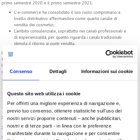
primo semestre 2020 e il primo semestre 2021:
L’ e-commerce ha consolidato il suo ruolo comprimario a
livello distributivo affermandosi come quarto canale di
vendita dei cosmetici;
L’ambito consulenziale, soprattutto nei canali professionali e
di esperienzialità, per quanto riguarda i canali tradizionali
stimola il ritorno ai punti vendita.
La nuova normalità delinea uno scenario di coesione tra i due
fenomeni: lo spauracchio della cannibalizzazione tra l’online e
l’offline potrebbe dimostrarsi solo un ricordo se affrontato nella
Consenso
Dettagli
Informazioni sui cookie
giusta misura.
Download
Questo sito web utilizza i cookie
Il mercato cosmetico in Italia nel primo semestre 2021
Beauty Trend Watch - versione completa di luglio 2021
Per offrirti una migliore esperienza di navigazione e,
previo tuo consenso, ottenere statistiche sull’uso dei
Appuntamenti
nostri servizi proporre contenuti – anche pubblicitari,
nostri e di terze parti - in linea con le preferenze
Outlook: il nuovo report del Centro Studi
manifestate durante la navigazione e per consentire
Contesto macroeconomico