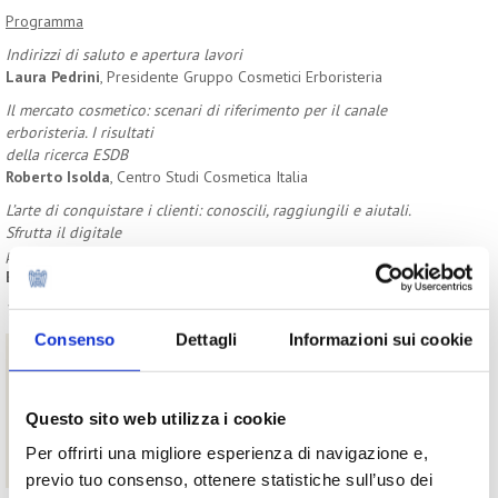
Programma
Indirizzi di saluto e apertura lavori
Laura Pedrini
, Presidente Gruppo Cosmetici Erboristeria
Il mercato cosmetico: scenari di riferimento per il canale
erboristeria. I risultati
della ricerca ESDB
Roberto Isolda
, Centro Studi Cosmetica Italia
L’arte di conquistare i clienti: conoscili, raggiungili e aiutali.
Sfrutta il digitale
per farli felici
Enrico Giubertoni
, Digital Marketing Consultant
Tavola rotonda con la sala
Consenso
Dettagli
Informazioni sui cookie
Download
Il mercato cosmetico: scenari di riferimento per il canale
Questo sito web utilizza i cookie
erboristeria risultati della ricerca ESDB - Roberto Isolda
L'arte di conquistare i clienti. Conoscili, raggiungili, aiutali:
Per offrirti una migliore esperienza di navigazione e,
sfrutta il digitale pe farli felici - Enrico Giubertoni
previo tuo consenso, ottenere statistiche sull’uso dei