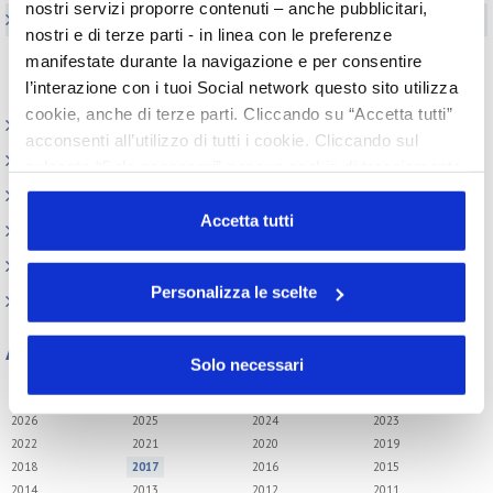
nostri servizi proporre contenuti – anche pubblicitari,
Appuntamenti
nostri e di terze parti - in linea con le preferenze
Fiere
manifestate durante la navigazione e per consentire
l’interazione con i tuoi Social network questo sito utilizza
Webinar
cookie, anche di terze parti. Cliccando su “Accetta tutti”
Outlook: il nuovo report del Centro Studi
acconsenti all’utilizzo di tutti i cookie. Cliccando sul
Contesto macroeconomico
pulsante “Solo necessari” nessun cookie di tracciamento
o profilazione viene utilizzato. Cliccando su
Scenari internazionali
“Personalizza le scelte” è possibile esprimere la propria
Accetta tutti
Consumer trends
volontà in relazione a ciascuna categoria di cookie del
Precedenti pubblicazioni
sito. Per ulteriori informazioni consulta la
Cookie Policy
Personalizza le scelte
Indagini tematiche
Archivio
Solo necessari
Tutti gli anni
2026
2025
2024
2023
2022
2021
2020
2019
2018
2017
2016
2015
2014
2013
2012
2011