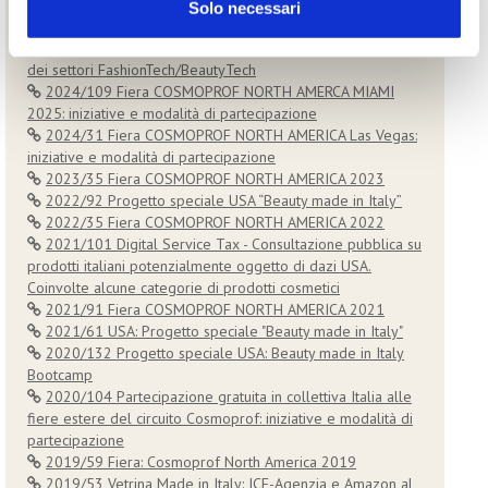
2025/101 Aggiornamento sui dazi – Accordo USA-UE
Solo necessari
2025/77 USA: Progetto speciale “Beauty made in Italy”
2025/50 Programma "CALL4INNOVIT" per Start-Up e PMI
dei settori FashionTech/BeautyTech
2024/109 Fiera COSMOPROF NORTH AMERCA MIAMI
2025: iniziative e modalità di partecipazione
2024/31 Fiera COSMOPROF NORTH AMERICA Las Vegas:
iniziative e modalità di partecipazione
2023/35 Fiera COSMOPROF NORTH AMERICA 2023
2022/92 Progetto speciale USA “Beauty made in Italy”
2022/35 Fiera COSMOPROF NORTH AMERICA 2022
2021/101 Digital Service Tax - Consultazione pubblica su
prodotti italiani potenzialmente oggetto di dazi USA.
Coinvolte alcune categorie di prodotti cosmetici
2021/91 Fiera COSMOPROF NORTH AMERICA 2021
2021/61 USA: Progetto speciale "Beauty made in Italy"
2020/132 Progetto speciale USA: Beauty made in Italy
Bootcamp
2020/104 Partecipazione gratuita in collettiva Italia alle
fiere estere del circuito Cosmoprof: iniziative e modalità di
partecipazione
2019/59 Fiera: Cosmoprof North America 2019
2019/53 Vetrina Made in Italy: ICE-Agenzia e Amazon al