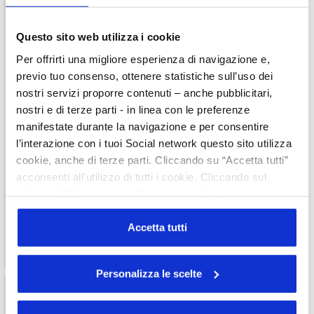
Cosmoprof North America - 2017
A Cosmoprof Bologna 2017 incontro informativo sul
Progetto speciale USA e meeting 1to1
Questo sito web utilizza i cookie
Milano, 19 ottobre.
Incontro informativo di approfondimento regolatorio sugli
Per offrirti una migliore esperienza di navigazione e,
Stati Uniti:
previo tuo consenso, ottenere statistiche sull’uso dei
“Everything the Cosmetic and OTC manufacturer needs to
nostri servizi proporre contenuti – anche pubblicitari,
know
nostri e di terze parti - in linea con le preferenze
about the US Market”
manifestate durante la navigazione e per consentire
Cosmoprof North America - 2016
USA: nuove disposizioni per l’ingresso negli Stati Uniti
l’interazione con i tuoi Social network questo sito utilizza
Cosmoprof North America - 2013
cookie, anche di terze parti. Cliccando su “Accetta tutti”
Cosmoprof North America - 2012
acconsenti all’utilizzo di tutti i cookie. Cliccando sul
Cosmoprof North America - 2011
pulsante “Solo necessari” nessun cookie di tracciamento
Cosmoprof North America - 2010
o profilazione viene utilizzato. Cliccando su
Cosmoprof North America - 2009
Cosmoprof North America - 2008
“Personalizza le scelte” è possibile esprimere la propria
Accetta tutti
Cosmoprof North America - 2006
volontà in relazione a ciascuna categoria di cookie del
NACDS Market Place - 2006
sito. Per ulteriori informazioni consulta la
Cookie Policy
Personalizza le scelte
Circolari