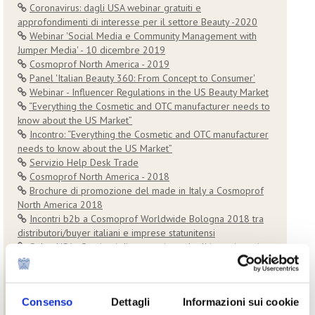
Coronavirus: dagli USA webinar gratuiti e
approfondimenti di interesse per il settore Beauty -2020
Webinar 'Social Media e Community Management with
Jumper Media' - 10 dicembre 2019
Cosmoprof North America - 2019
Panel 'Italian Beauty 360: From Concept to Consumer'
Webinar - Influencer Regulations in the US Beauty Market
“Everything the Cosmetic and OTC manufacturer needs to
know about the US Market”
Incontro: “Everything the Cosmetic and OTC manufacturer
needs to know about the US Market”
Servizio Help Desk Trade
Cosmoprof North America - 2018
Brochure di promozione del made in Italy a Cosmoprof
North America 2018
Incontri b2b a Cosmoprof Worldwide Bologna 2018 tra
distributori/buyer italiani e imprese statunitensi
SelectUSA - Seminari di promozione degli investimenti
negli USA: Torino 27 febbraio 2018, Verona 28 febbraio
2018, Firenze 1 marzo 2018
Progetto Speciale USA – Attività 2017 e Progetti 2018
Consenso
Dettagli
Informazioni sui cookie
dell’US Beauty Desk