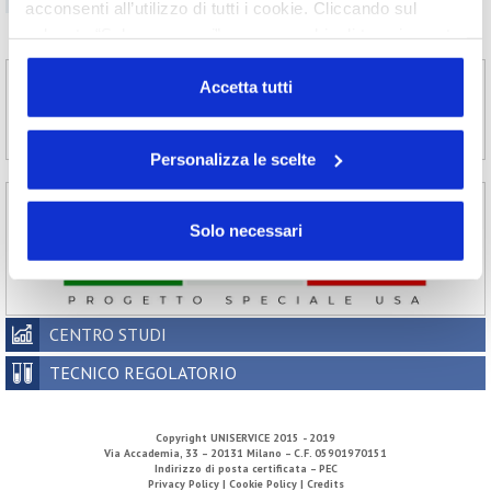
2006
2005
2004
2003
acconsenti all’utilizzo di tutti i cookie. Cliccando sul
2002
pulsante “Solo necessari” nessun cookie di tracciamento
o profilazione viene utilizzato. Cliccando su
“Personalizza le scelte” è possibile esprimere la propria
Accetta tutti
volontà in relazione a ciascuna categoria di cookie del
sito. Per ulteriori informazioni consulta la
Cookie Policy
Personalizza le scelte
Solo necessari
CENTRO STUDI
TECNICO REGOLATORIO
Copyright
UNISERVICE
2015 - 2019
Via Accademia, 33 – 20131 Milano – C.F. 05901970151
Indirizzo di posta certificata – PEC
Privacy Policy |
Cookie Policy |
Credits