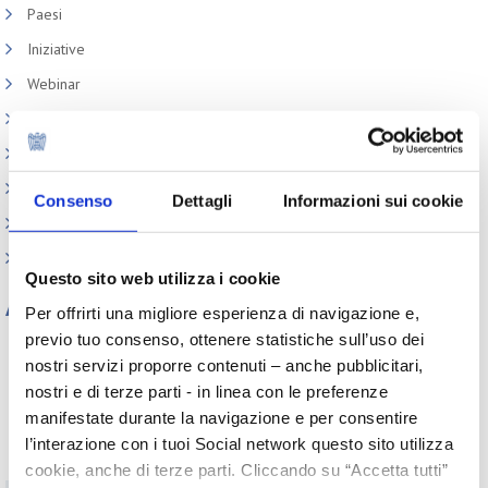
Paesi
Iniziative
Webinar
Circolari
Memorandum of Understanding
Corsi di formazione
Consenso
Dettagli
Informazioni sui cookie
Contatti utili
FAQ
Questo sito web utilizza i cookie
Archivio
Per offrirti una migliore esperienza di navigazione e,
previo tuo consenso, ottenere statistiche sull’uso dei
Tutti gli anni
nostri servizi proporre contenuti – anche pubblicitari,
2026
2025
2024
2023
nostri e di terze parti - in linea con le preferenze
2022
2021
2020
2019
manifestate durante la navigazione e per consentire
2018
2017
2016
2015
l’interazione con i tuoi Social network questo sito utilizza
2014
2013
2012
2011
2010
2009
2008
2007
cookie, anche di terze parti. Cliccando su “Accetta tutti”