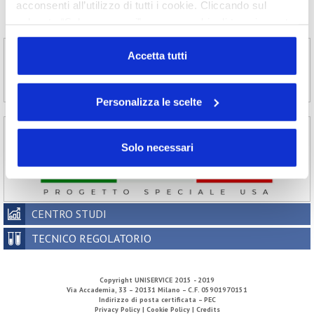
2006
2005
2004
2003
acconsenti all’utilizzo di tutti i cookie. Cliccando sul
2002
pulsante “Solo necessari” nessun cookie di tracciamento
o profilazione viene utilizzato. Cliccando su
“Personalizza le scelte” è possibile esprimere la propria
Accetta tutti
volontà in relazione a ciascuna categoria di cookie del
sito. Per ulteriori informazioni consulta la
Cookie Policy
Personalizza le scelte
Solo necessari
CENTRO STUDI
TECNICO REGOLATORIO
Copyright
UNISERVICE
2015 - 2019
Via Accademia, 33 – 20131 Milano – C.F. 05901970151
Indirizzo di posta certificata – PEC
Privacy Policy |
Cookie Policy |
Credits