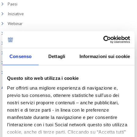
Paesi
Iniziative
Webinar
Circolari
Memorandum of Understanding
Corsi di formazione
Consenso
Dettagli
Informazioni sui cookie
Contatti utili
FAQ
Questo sito web utilizza i cookie
Archivio
Per offrirti una migliore esperienza di navigazione e,
previo tuo consenso, ottenere statistiche sull’uso dei
Tutti gli anni
nostri servizi proporre contenuti – anche pubblicitari,
2026
2025
2024
2023
nostri e di terze parti - in linea con le preferenze
2022
2021
2020
2019
manifestate durante la navigazione e per consentire
2018
2017
2016
2015
l’interazione con i tuoi Social network questo sito utilizza
2014
2013
2012
2011
2010
2009
2008
2007
cookie, anche di terze parti. Cliccando su “Accetta tutti”