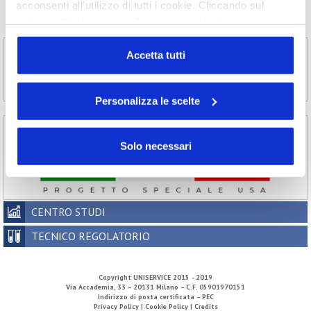
2006
2005
2004
2003
acconsenti all’utilizzo di tutti i cookie. Cliccando sul
2002
pulsante “Solo necessari” nessun cookie di tracciamento
o profilazione viene utilizzato. Cliccando su
“Personalizza le scelte” è possibile esprimere la propria
Accetta tutti
volontà in relazione a ciascuna categoria di cookie del
sito. Per ulteriori informazioni consulta la
Cookie Policy
Personalizza le scelte
Solo necessari
CENTRO STUDI
TECNICO REGOLATORIO
Copyright
UNISERVICE
2015 - 2019
Via Accademia, 33 – 20131 Milano – C.F. 05901970151
Indirizzo di posta certificata – PEC
Privacy Policy |
Cookie Policy |
Credits