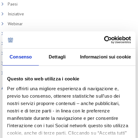
Paesi
Iniziative
Webinar
Circolari
Memorandum of Understanding
Corsi di formazione
Consenso
Dettagli
Informazioni sui cookie
Contatti utili
FAQ
Questo sito web utilizza i cookie
Archivio
Per offrirti una migliore esperienza di navigazione e,
previo tuo consenso, ottenere statistiche sull’uso dei
Tutti gli anni
nostri servizi proporre contenuti – anche pubblicitari,
2026
2025
2024
2023
nostri e di terze parti - in linea con le preferenze
2022
2021
2020
2019
manifestate durante la navigazione e per consentire
2018
2017
2016
2015
l’interazione con i tuoi Social network questo sito utilizza
2014
2013
2012
2011
2010
2009
2008
2007
cookie, anche di terze parti. Cliccando su “Accetta tutti”