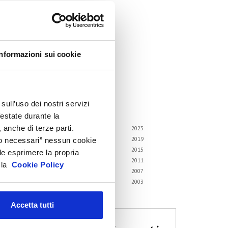
ircolari
emorandum of Understanding
orsi di formazione
Informazioni sui cookie
ontatti utili
FAQ
hivio
sull’uso dei nostri servizi
i gli anni
festate durante la
 anche di terze parti.
6
2025
2024
2023
2
2021
2020
2019
Solo necessari” nessun cookie
8
2017
2016
2015
le esprimere la propria
4
2013
2012
2011
a la
Cookie Policy
0
2009
2008
2007
6
2005
2004
2003
2
Accetta tutti