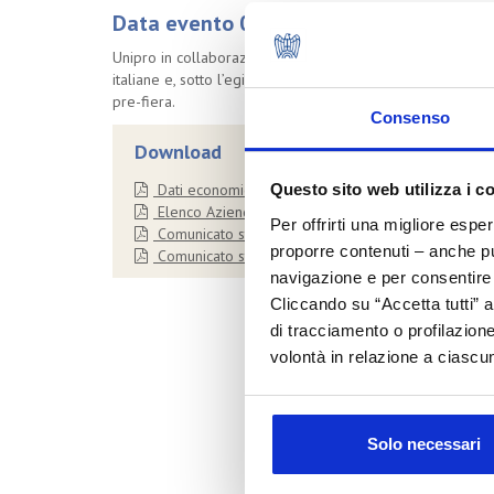
Data evento 02/03/2006
Unipro in collaborazione con So.Ge.Cos., Cosmexport e IC
italiane e, sotto l’egida di Cosmexport, “Meet the cosmeti
pre-fiera.
Consenso
Download
Dati economici
Questo sito web utilizza i c
Elenco Aziende italiane partecipanti
Per offrirti una migliore espe
Comunicato stampa in italiano
proporre contenuti – anche pub
Comunicato stampa in russo
navigazione e per consentire l
Cliccando su “Accetta tutti” a
di tracciamento o profilazione
volontà in relazione a ciascun
Solo necessari