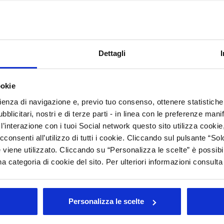
C
M
E ha organizzato in manifestazione una collettiva di aziende
c market” una sessione di incontri b2b con operatori selezionati
C
Dettagli
C
ookie
Arc
rienza di navigazione e, previo tuo consenso, ottenere statistiche 
Tutt
blicitari, nostri e di terze parti - in linea con le preferenze mani
’interazione con i tuoi Social network questo sito utilizza cookie,
202
202
cconsenti all’utilizzo di tutti i cookie. Cliccando sul pulsante “
201
 viene utilizzato. Cliccando su “Personalizza le scelte” è possibi
201
a categoria di cookie del sito. Per ulteriori informazioni consult
201
200
200
Personalizza le scelte