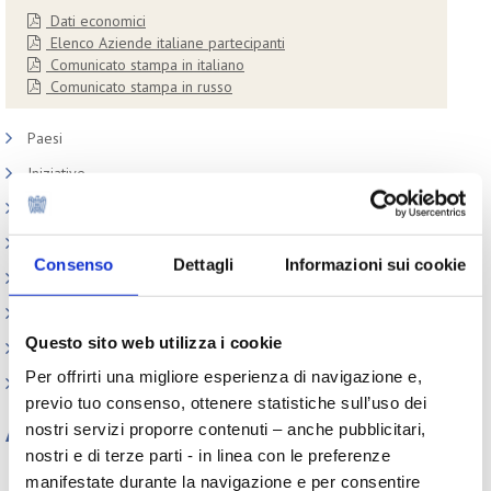
Dati economici
Elenco Aziende italiane partecipanti
Comunicato stampa in italiano
Comunicato stampa in russo
Paesi
Iniziative
Webinar
Circolari
Consenso
Dettagli
Informazioni sui cookie
Memorandum of Understanding
Corsi di formazione
Questo sito web utilizza i cookie
Contatti utili
Per offrirti una migliore esperienza di navigazione e,
FAQ
previo tuo consenso, ottenere statistiche sull’uso dei
nostri servizi proporre contenuti – anche pubblicitari,
Archivio
nostri e di terze parti - in linea con le preferenze
Tutti gli anni
manifestate durante la navigazione e per consentire