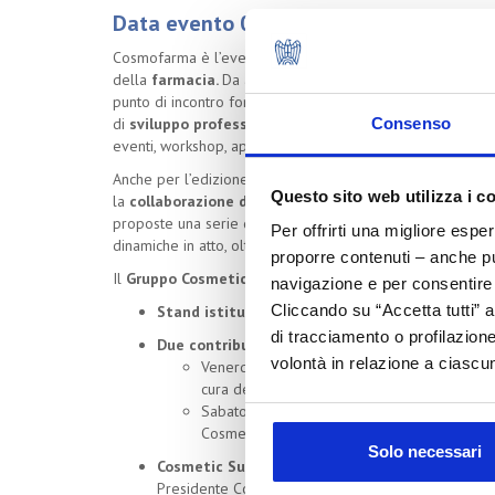
Data evento 05/05/2023
Cosmofarma è l’evento leader nell’ambito dell’
Health C
della
farmacia.
Da anni un appuntamento imprescindibile 
punto di incontro fondamentale tra l’industria e il farmaci
di
sviluppo professionale,
fornisce
contenuti innovati
Consenso
eventi, workshop, appuntamenti web per la sua community 
Anche per l’edizione 2023, in programma presso il quarti
Questo sito web utilizza i c
la
collaborazione di Cosmetica Italia, attraverso il 
proposte una serie di attività nell’ottica di valorizzare i
Per offrirti una migliore espe
dinamiche in atto, oltre che fornire informazione ai profess
proporre contenuti – anche pub
Il
Gruppo Cosmetici in Farmacia
@
Cosmofarma 2023
navigazione e per consentire l
Cliccando su “Accetta tutti” a
Stand istituzionale del Gruppo Cosmetici in F
di tracciamento o profilazione
Due contributi a cura di Cosmetica Italia press
volontà in relazione a ciascun
Venerdì 5 maggio (ore 11): “L'evoluzione del
cura del Centro Studi di Cosmetica Italia
Sabato 6 maggio (ore 11): “Multicanalità e a
Cosmetica Italia
Solo necessari
Cosmetic Summit
sabato 6 maggio (h 14.30/17.30
Presidente Corvi e del Centro Studi di Cosmetica It