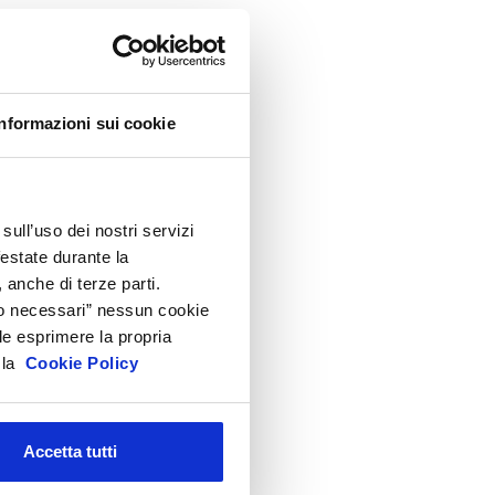
ppuntamenti
ircolari
ormativa cosmetici
rodotti e Ingredienti Cosmetici
Informazioni sui cookie
roduzione e confezionamento
ispositivi Medici
EACH e CLP
sull’uso dei nostri servizi
festate durante la
icurezza Prodotti cosmetici
 anche di terze parti.
odici doganali e accise
Solo necessari” nessun cookie
ltre normative
le esprimere la propria
a la
Cookie Policy
rchivio presentazioni
FAQ
Accetta tutti
hivio
i gli anni