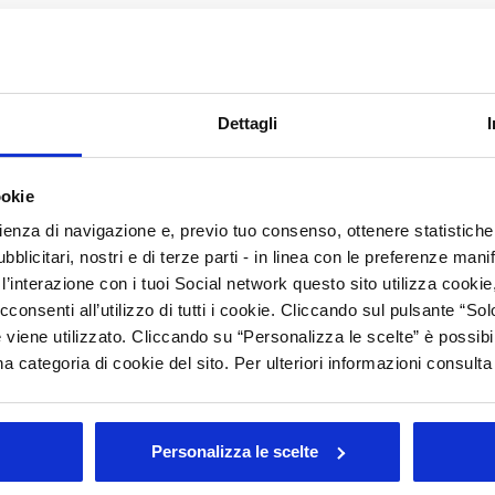
A
C
are
, del
Beauty Care
e di tutti i servizi legati al mondo
per il settore farmaceutico, la manifestazione rappresenta un
N
sta. Crea spunti di riflessione per aprire nuove strade
vi
e
di interesse
per i protagonisti del settore, realizza
P
Dettagli
che culminano nella manifestazione fieristica.
P
ere fieristico bolognese dal 5 al 7 maggio, si conferma
D
ookie
Gruppo Cosmetici in Farmacia
; nello specifico, verranno
l ruolo del cosmetico nel canale farmacia, approfondirne le
R
rienza di navigazione e, previo tuo consenso, ottenere statistiche 
ionisti del settore.
blicitari, nostri e di terze parti - in linea con le preferenze mani
S
:
’interazione con i tuoi Social network questo sito utilizza cookie,
C
cconsenti all’utilizzo di tutti i cookie. Cliccando sul pulsante “
armacia
(pad. 25, stand C2)
A
 viene utilizzato. Cliccando su “Personalizza le scelte” è possibi
o lo Spazio Innovazione - Pad 25:
a categoria di cookie del sito. Per ulteriori informazioni consult
 cosmetico a connotazione naturale e sostenibile in Italia” a
A
bitudini del nuovo consumatore” a cura del Centro Studi di
Personalizza le scelte
Arc
) presso lo Spazio Innovazione pad. 25 con gli interventi del
alia.
Tutt