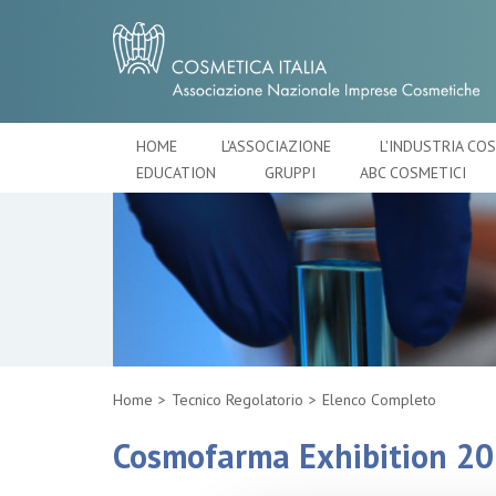
HOME
L'ASSOCIAZIONE
L'INDUSTRIA CO
EDUCATION
GRUPPI
ABC COSMETICI
Home
Tecnico Regolatorio
Elenco Completo
Cosmofarma Exhibition 2