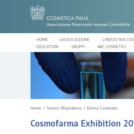
HOME
L'ASSOCIAZIONE
L'INDUSTRIA CO
EDUCATION
GRUPPI
ABC COSMETICI
Home
Tecnico Regolatorio
Elenco Completo
Cosmofarma Exhibition 2