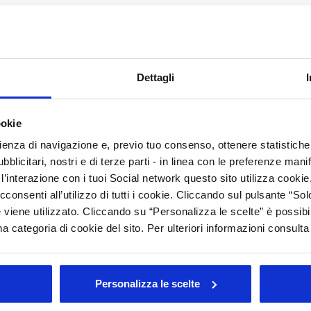
A
C
are
, del
Beauty Care
e di tutti i servizi legati al mondo
per il settore farmaceutico, la manifestazione rappresenta un
N
sta. Crea spunti di riflessione per aprire nuove strade
vi
e
di interesse
per i protagonisti del settore, realizza
P
Dettagli
che culminano nella manifestazione fieristica.
P
ere fieristico bolognese dal 5 al 7 maggio, si conferma
D
ookie
Gruppo Cosmetici in Farmacia
; nello specifico, verranno
l ruolo del cosmetico nel canale farmacia, approfondirne le
R
rienza di navigazione e, previo tuo consenso, ottenere statistiche 
ionisti del settore.
blicitari, nostri e di terze parti - in linea con le preferenze mani
S
:
’interazione con i tuoi Social network questo sito utilizza cookie,
C
cconsenti all’utilizzo di tutti i cookie. Cliccando sul pulsante “
armacia
(pad. 25, stand C2)
A
 viene utilizzato. Cliccando su “Personalizza le scelte” è possibi
o lo Spazio Innovazione - Pad 25:
a categoria di cookie del sito. Per ulteriori informazioni consult
 cosmetico a connotazione naturale e sostenibile in Italia” a
A
bitudini del nuovo consumatore” a cura del Centro Studi di
Personalizza le scelte
Arc
) presso lo Spazio Innovazione pad. 25 con gli interventi del
alia.
Tutt