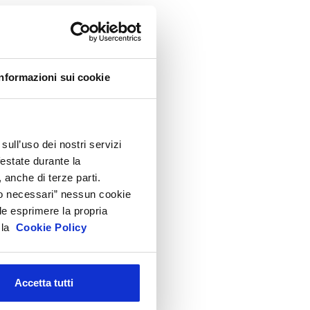
ppuntamenti
ircolari
ormativa cosmetici
rodotti e Ingredienti Cosmetici
Informazioni sui cookie
roduzione e confezionamento
ispositivi Medici
EACH e CLP
sull’uso dei nostri servizi
festate durante la
icurezza Prodotti cosmetici
 anche di terze parti.
odici doganali e accise
Solo necessari” nessun cookie
ltre normative
le esprimere la propria
a la
Cookie Policy
rchivio presentazioni
FAQ
Accetta tutti
hivio
i gli anni