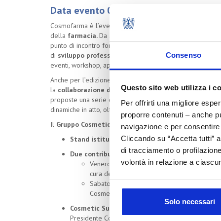
Data evento 05/05/2023
Cosmofarma è l’evento leader nell’ambito dell’
Health C
della
farmacia.
Da anni un appuntamento imprescindibile 
punto di incontro fondamentale tra l’industria e il farmaci
di
sviluppo professionale,
fornisce
contenuti innovati
Consenso
eventi, workshop, appuntamenti web per la sua community 
Anche per l’edizione 2023, in programma presso il quarti
Questo sito web utilizza i c
la
collaborazione di Cosmetica Italia, attraverso il 
proposte una serie di attività nell’ottica di valorizzare i
Per offrirti una migliore espe
dinamiche in atto, oltre che fornire informazione ai profess
proporre contenuti – anche pub
Il
Gruppo Cosmetici in Farmacia
@
Cosmofarma 2023
navigazione e per consentire l
Cliccando su “Accetta tutti” a
Stand istituzionale del Gruppo Cosmetici in F
di tracciamento o profilazione
Due contributi a cura di Cosmetica Italia press
volontà in relazione a ciascun
Venerdì 5 maggio (ore 11): “L'evoluzione del
cura del Centro Studi di Cosmetica Italia
Sabato 6 maggio (ore 11): “Multicanalità e a
Cosmetica Italia
Solo necessari
Cosmetic Summit
sabato 6 maggio (h 14.30/17.30
Presidente Corvi e del Centro Studi di Cosmetica It