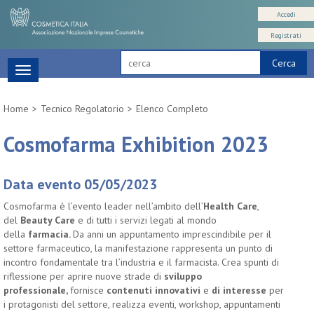
Accedi
Registrati
Cerca
Toggle
navigation
Home
Tecnico Regolatorio
Elenco Completo
Cosmofarma Exhibition 2023
Data evento 05/05/2023
Cosmofarma è l’evento leader nell’ambito dell’
Health Care
,
del
Beauty Care
e di tutti i servizi legati al mondo
della
farmacia.
Da anni un appuntamento imprescindibile per il
settore farmaceutico, la manifestazione rappresenta un punto di
incontro fondamentale tra l’industria e il farmacista. Crea spunti di
riflessione per aprire nuove strade di
sviluppo
professionale,
fornisce
contenuti innovativi
e
di interesse
per
i protagonisti del settore, realizza eventi, workshop, appuntamenti