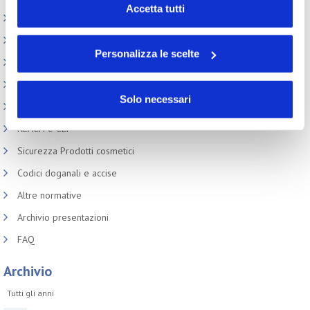
“Personalizza le scelte” è possibile esprimere la propria
Accetta tutti
Circolari
volontà in relazione a ciascuna categoria di cookie del
Normativa cosmetici
sito. Per ulteriori informazioni consulta la
Cookie Policy
Personalizza le scelte
Prodotti e Ingredienti Cosmetici
Produzione e confezionamento
Solo necessari
Dispositivi Medici
REACH e CLP
Sicurezza Prodotti cosmetici
Codici doganali e accise
Altre normative
Archivio presentazioni
FAQ
Archivio
Tutti gli anni