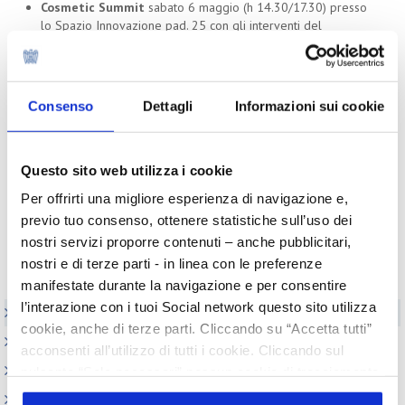
Cosmetic Summit
sabato 6 maggio (h 14.30/17.30) presso
lo Spazio Innovazione pad. 25 con gli interventi del
Presidente Corvi e del Centro Studi di Cosmetica Italia.
Tavola rotonda sul tema della sostenibilità
sabato 6
maggio (h 15.30/16.30) presso Smart&Green Room in
Consenso
Dettagli
Informazioni sui cookie
collaborazione con Kantar con un intervento di Cosmetica
Italia sulle attività promosse per favorire la diffusione della
cultura della sostenibilità tra le imprese.
Questo sito web utilizza i cookie
Ricerca qualitativa sui farmacisti
Per offrirti una migliore esperienza di navigazione e,
Il Centro Studi di Cosmetica Italia condurrà la sesta edizione
previo tuo consenso, ottenere statistiche sull’uso dei
dell’indagine in tempo reale, coinvolgendo i farmacisti
nostri servizi proporre contenuti – anche pubblicitari,
presenti in fiera, con l’obiettivo di analizzare le future
dinamiche e l’evoluzione del prodotto cosmetico all'interno
nostri e di terze parti - in linea con le preferenze
del canale.
manifestate durante la navigazione e per consentire
l’interazione con i tuoi Social network questo sito utilizza
Elenco Completo
cookie, anche di terze parti. Cliccando su “Accetta tutti”
Realizzazione GMP
acconsenti all’utilizzo di tutti i cookie. Cliccando sul
Certificati Libera Vendita
pulsante “Solo necessari” nessun cookie di tracciamento
o profilazione viene utilizzato. Cliccando su
Appuntamenti