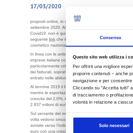
17/03/2020
I dati preconsuntivi, relat
proposti online, in mancanza della tradizionale present
settembre 2020. Al momento della stesura di queste no
Covid19: non è quindi possibile prevedere anticipazioni 
Consenso
seguente
link
che il Centro Studi sta proponendo dalla 
cosmetico nazionale.
In linea con le anticipazioni proposte dalla recente cong
Questo sito web utilizza i c
imprese italiane confermano un andamento costantemen
particolarmente critica: in generale si conferma la nat
Per offrirti una migliore espe
dei fatturati, soprattutto sui mercati internazionali e g
proporre contenuti – anche pub
entrato nelle abitudini quotidiane dei consumatori, non
navigazione e per consentire l
Al termine 2019 il fatturato delle imprese supera i 12.00
Cliccando su “Accetta tutti” a
mentre le esportazioni avvertono il rallentamento dell
di tracciamento o profilazione
crescita del 2,0%; è ancora significativo l'impatto sulla
volontà in relazione a ciascun
2.837 milioni di euro con una dilatazione dalle esportaz
Sul versante del mercato nazionale, si conferma la diver
volta vedono smussare i confini per confermare le tend
avviate verso l’individualizzazione dell'offerta. Il mercato
Solo necessari
euro con una crescita del 2,0%. Fenomeni come i monom