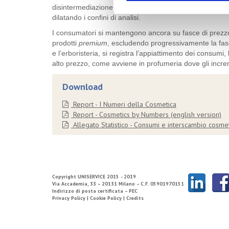
disintermediazione che molte imprese attuano riducendo i 
dilatando i confini di analisi.
I consumatori si mantengono ancora su fasce di prezzo
prodotti
premium
, escludendo progressivamente la fasc
e l’erboristeria, si registra l’appiattimento dei consumi,
alto prezzo, come avviene in profumeria dove gli incre
Download
Report - I Numeri della Cosmetica
Report - Cosmetics by Numbers (english version)
Allegato Statistico - Consumi e interscambio cosme
Copyright
UNISERVICE
2015 - 2019
Via Accademia, 33 – 20131 Milano – C.F. 05901970151
Indirizzo di posta certificata – PEC
Privacy Policy |
Cookie Policy |
Credits