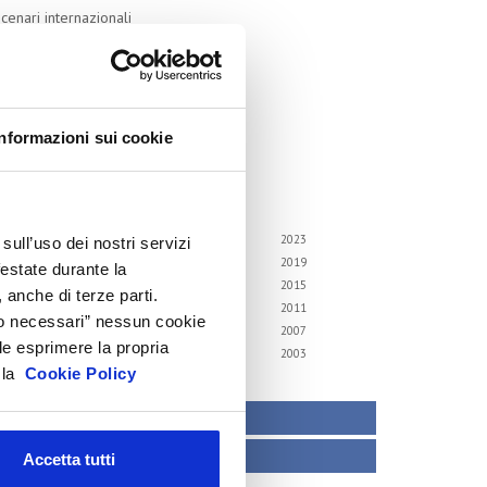
cenari internazionali
onsumer trends
recedenti pubblicazioni
ndagini tematiche
Informazioni sui cookie
hivio
i gli anni
6
2025
2024
2023
sull’uso dei nostri servizi
2
2021
2020
2019
festate durante la
8
2017
2016
2015
 anche di terze parti.
4
2013
2012
2011
Solo necessari” nessun cookie
0
2009
2008
2007
le esprimere la propria
6
2005
2004
2003
a la
Cookie Policy
2
TECNICO REGOLATORIO
ATTIVITÀ INTERNAZIONALI
Accetta tutti