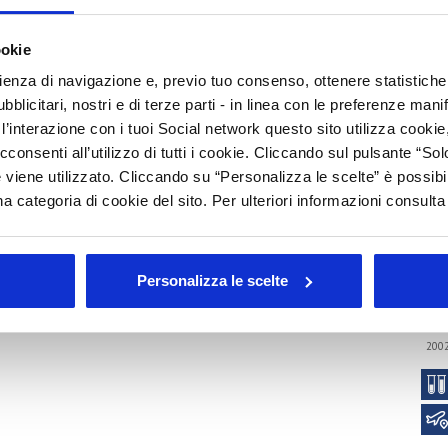
S
C
ookie
colo sociale e di sviluppo economico e, a ripresa avvenuta,
demografiche. Un esempio di orientamento ai nuovi messaggi è
P
rienza di navigazione e, previo tuo consenso, ottenere statistiche 
della pelle: passa in secondo piano l’aspetto estetico ed
blicitari, nostri e di terze parti - in linea con le preferenze mani
ottimale della pelle, senza fare riferimento al cambiamento del
I
’interazione con i tuoi Social network questo sito utilizza cookie,
cconsenti all’utilizzo di tutti i cookie. Cliccando sul pulsante “
Arc
ati all'inclusività e crescono i brand che si sono maggiormente
 viene utilizzato. Cliccando su “Personalizza le scelte” è possibi
Tutt
a categoria di cookie del sito. Per ulteriori informazioni consult
202
202
201
Personalizza le scelte
e 2021
201
201
200
200