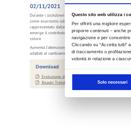
02/11/2021
Questo sito web utilizza i c
Durante i
lockdown
le mura domestiche sono state un osta
come esorcismo culturale si riducono le barriere socio-
Per offrirti una migliore espe
rappresentato dalle conversazioni social sulla luminosità 
proporre contenuti – anche pub
emerge il contributo al ripristino dello stato naturale e 
navigazione e per consentire l
colore.
Cliccando su “Accetta tutti” a
Aumenta l’attenzione dei consumatori intorno ai valori leg
di tracciamento o profilazione
adattati al cambiamento culturale.
volontà in relazione a ciascun
Download
Evoluzione dei claim della cura viso
Solo necessari
Beauty Trend Watch - versione completa di ottobr