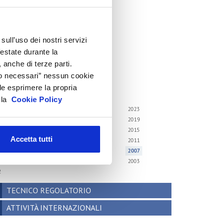
cenari internazionali
onsumer trends
recedenti pubblicazioni
sull’uso dei nostri servizi
festate durante la
ndagini tematiche
 anche di terze parti.
Solo necessari” nessun cookie
hivio
le esprimere la propria
i gli anni
a la
Cookie Policy
6
2025
2024
2023
2
2021
2020
2019
8
2017
2016
2015
Accetta tutti
4
2013
2012
2011
0
2009
2008
2007
6
2005
2004
2003
2
TECNICO REGOLATORIO
ATTIVITÀ INTERNAZIONALI