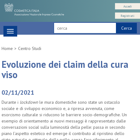
Accedi
Registrati
Cerca
Toggle
navigation
Home
Centro Studi
Evoluzione dei claim della cura
viso
02/11/2021
Durante i
lockdown
le mura domestiche sono state un ostacolo
sociale e di sviluppo economico e, a ripresa avvenuta, come
esorcismo culturale si riducono le barriere socio-demografiche. Un
esempio di orientamento ai nuovi messaggi è rappresentato dalle
conversazioni social sulla luminosità della pelle: passa in secondo
piano l’aspetto estetico ed emerge il contributo al ripristino dello
stato naturale e ottimale della pelle, senza fare riferimento al