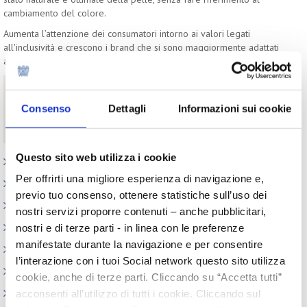
cambiamento del colore.
Aumenta l’attenzione dei consumatori intorno ai valori legati
all'inclusività e crescono i brand che si sono maggiormente adattati
al cambiamento culturale.
Download
Consenso
Dettagli
Informazioni sui cookie
Evoluzione dei claim della cura viso
Beauty Trend Watch - versione completa di ottobre 2021
Questo sito web utilizza i cookie
Appuntamenti
Per offrirti una migliore esperienza di navigazione e,
Outlook: il nuovo report del Centro Studi
previo tuo consenso, ottenere statistiche sull’uso dei
Contesto macroeconomico
nostri servizi proporre contenuti – anche pubblicitari,
Scenari internazionali
nostri e di terze parti - in linea con le preferenze
manifestate durante la navigazione e per consentire
Consumer trends
l’interazione con i tuoi Social network questo sito utilizza
Precedenti pubblicazioni
cookie, anche di terze parti. Cliccando su “Accetta tutti”
Indagini tematiche
acconsenti all’utilizzo di tutti i cookie. Cliccando sul