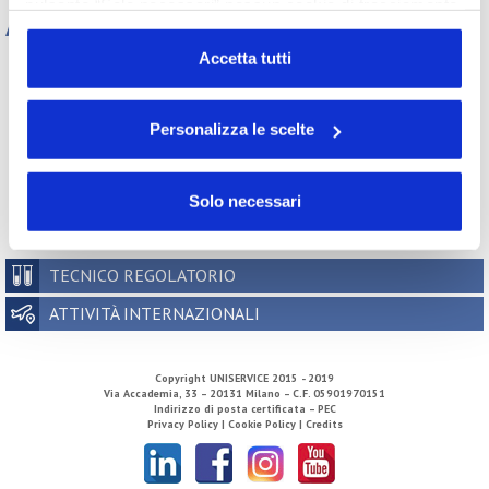
pulsante “Solo necessari” nessun cookie di tracciamento
Archivio
o profilazione viene utilizzato. Cliccando su
“Personalizza le scelte” è possibile esprimere la propria
Accetta tutti
Tutti gli anni
volontà in relazione a ciascuna categoria di cookie del
2026
2025
2024
2023
sito. Per ulteriori informazioni consulta la
Cookie Policy
2022
2021
2020
2019
Personalizza le scelte
2018
2017
2016
2015
2014
2013
2012
2011
2010
2009
2008
2007
Solo necessari
2006
2005
2004
2003
2002
TECNICO REGOLATORIO
ATTIVITÀ INTERNAZIONALI
Copyright
UNISERVICE
2015 - 2019
Via Accademia, 33 – 20131 Milano – C.F. 05901970151
Indirizzo di posta certificata – PEC
Privacy Policy |
Cookie Policy |
Credits