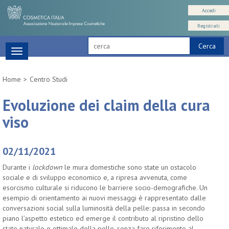
Accedi
Registrati
Cerca
Toggle
navigation
Home
Centro Studi
Evoluzione dei claim della cura
viso
02/11/2021
Durante i
lockdown
le mura domestiche sono state un ostacolo
sociale e di sviluppo economico e, a ripresa avvenuta, come
esorcismo culturale si riducono le barriere socio-demografiche. Un
esempio di orientamento ai nuovi messaggi è rappresentato dalle
conversazioni social sulla luminosità della pelle: passa in secondo
piano l’aspetto estetico ed emerge il contributo al ripristino dello
stato naturale e ottimale della pelle, senza fare riferimento al