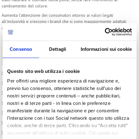
cambiamento del colore.
Aumenta l’attenzione dei consumatori intorno ai valori legati
all'inclusività e crescono i brand che si sono maggiormente adattati
al cambiamento culturale.
Download
Consenso
Dettagli
Informazioni sui cookie
Evoluzione dei claim della cura viso
Beauty Trend Watch - versione completa di ottobre 2021
Questo sito web utilizza i cookie
Appuntamenti
Per offrirti una migliore esperienza di navigazione e,
Outlook: il nuovo report del Centro Studi
previo tuo consenso, ottenere statistiche sull’uso dei
Contesto macroeconomico
nostri servizi proporre contenuti – anche pubblicitari,
Scenari internazionali
nostri e di terze parti - in linea con le preferenze
manifestate durante la navigazione e per consentire
Consumer trends
l’interazione con i tuoi Social network questo sito utilizza
Precedenti pubblicazioni
cookie, anche di terze parti. Cliccando su “Accetta tutti”
Indagini tematiche
acconsenti all’utilizzo di tutti i cookie. Cliccando sul