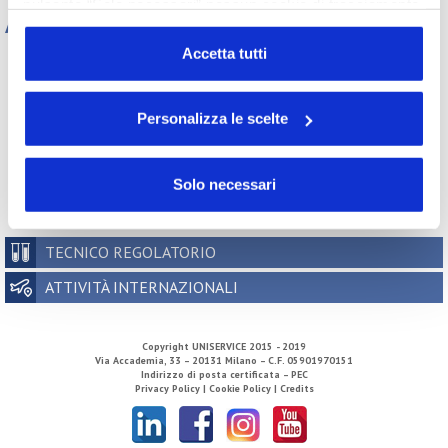
pulsante “Solo necessari” nessun cookie di tracciamento
Archivio
o profilazione viene utilizzato. Cliccando su
“Personalizza le scelte” è possibile esprimere la propria
Accetta tutti
Tutti gli anni
volontà in relazione a ciascuna categoria di cookie del
2026
2025
2024
2023
sito. Per ulteriori informazioni consulta la
Cookie Policy
2022
2021
2020
2019
Personalizza le scelte
2018
2017
2016
2015
2014
2013
2012
2011
2010
2009
2008
2007
Solo necessari
2006
2005
2004
2003
2002
TECNICO REGOLATORIO
ATTIVITÀ INTERNAZIONALI
Copyright
UNISERVICE
2015 - 2019
Via Accademia, 33 – 20131 Milano – C.F. 05901970151
Indirizzo di posta certificata – PEC
Privacy Policy |
Cookie Policy |
Credits