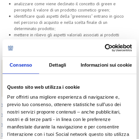
analizzare come viene declinato il concetto di green e
percepito il valore di un prodotto cosmetico green;
identificare quali aspetti della “greenness” entrano in gioco
nel percorso di acquisto e nella scelta finale di un
determinato prodotto;
mettere in rilievo gli aspetti valoriali associati ai prodotti
green e all’acquisto green;
analizzare le affinità di canale con il prodotto green:
determinati luoghi di acquisto e il canale online.
Consenso
Dettagli
Informazioni sui cookie
Download
Il green nei prodotti cosmetici - Estratto ricerca
Il green nei prodotti cosmetici - Ricerca completa
Questo sito web utilizza i cookie
riservata agli associati di Cosmetica Italia
Per offrirti una migliore esperienza di navigazione e,
previo tuo consenso, ottenere statistiche sull’uso dei
Appuntamenti
nostri servizi proporre contenuti – anche pubblicitari,
Outlook: il nuovo report del Centro Studi
nostri e di terze parti - in linea con le preferenze
Contesto macroeconomico
manifestate durante la navigazione e per consentire
l’interazione con i tuoi Social network questo sito utilizza
Scenari internazionali