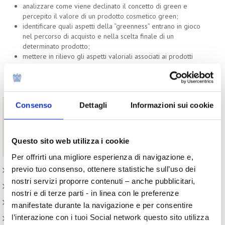
analizzare come viene declinato il concetto di green e
percepito il valore di un prodotto cosmetico green;
identificare quali aspetti della “greenness” entrano in gioco
nel percorso di acquisto e nella scelta finale di un
determinato prodotto;
mettere in rilievo gli aspetti valoriali associati ai prodotti
green e all’acquisto green;
analizzare le affinità di canale con il prodotto green:
determinati luoghi di acquisto e il canale online.
Consenso
Dettagli
Informazioni sui cookie
Download
Il green nei prodotti cosmetici - Estratto ricerca
Il green nei prodotti cosmetici - Ricerca completa
Questo sito web utilizza i cookie
riservata agli associati di Cosmetica Italia
Per offrirti una migliore esperienza di navigazione e,
previo tuo consenso, ottenere statistiche sull’uso dei
Appuntamenti
nostri servizi proporre contenuti – anche pubblicitari,
Outlook: il nuovo report del Centro Studi
nostri e di terze parti - in linea con le preferenze
Contesto macroeconomico
manifestate durante la navigazione e per consentire
l’interazione con i tuoi Social network questo sito utilizza
Scenari internazionali