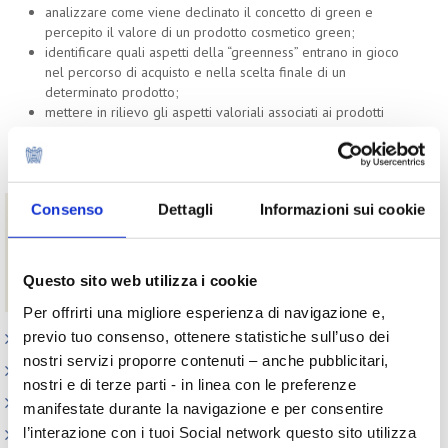
analizzare come viene declinato il concetto di green e
percepito il valore di un prodotto cosmetico green;
identificare quali aspetti della “greenness” entrano in gioco
nel percorso di acquisto e nella scelta finale di un
determinato prodotto;
mettere in rilievo gli aspetti valoriali associati ai prodotti
green e all’acquisto green;
analizzare le affinità di canale con il prodotto green:
determinati luoghi di acquisto e il canale online.
Consenso
Dettagli
Informazioni sui cookie
Download
Il green nei prodotti cosmetici - Estratto ricerca
Il green nei prodotti cosmetici - Ricerca completa
Questo sito web utilizza i cookie
riservata agli associati di Cosmetica Italia
Per offrirti una migliore esperienza di navigazione e,
previo tuo consenso, ottenere statistiche sull’uso dei
Appuntamenti
nostri servizi proporre contenuti – anche pubblicitari,
Outlook: il nuovo report del Centro Studi
nostri e di terze parti - in linea con le preferenze
Contesto macroeconomico
manifestate durante la navigazione e per consentire
l’interazione con i tuoi Social network questo sito utilizza
Scenari internazionali