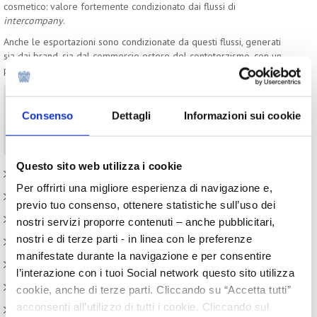
cosmetico: valore fortemente condizionato dai flussi di
intercompany
.
Anche le esportazioni sono condizionate da questi flussi, generati
sia dai brand, sia dal commercio estero del contoterzismo, con un
peso pari a circa il 35% sul totale export cosmetico.
Download
Consenso
Dettagli
Informazioni sui cookie
L’interdipendenza commerciale del cosmetico
Beauty Trend Watch - versione completa di novembre
Questo sito web utilizza i cookie
Appuntamenti
Per offrirti una migliore esperienza di navigazione e,
Outlook: il nuovo report del Centro Studi
previo tuo consenso, ottenere statistiche sull’uso dei
Contesto macroeconomico
nostri servizi proporre contenuti – anche pubblicitari,
nostri e di terze parti - in linea con le preferenze
Scenari internazionali
manifestate durante la navigazione e per consentire
Consumer trends
l’interazione con i tuoi Social network questo sito utilizza
Precedenti pubblicazioni
cookie, anche di terze parti. Cliccando su “Accetta tutti”
acconsenti all’utilizzo di tutti i cookie. Cliccando sul
Indagini tematiche