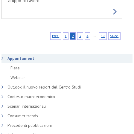
Gruppo di Lavoro.
...
Prec.
1
2
3
4
10
Succ.
Appuntamenti
Fiere
Webinar
Outlook: il nuovo report del Centro Studi
Contesto macroeconomico
Scenari internazionali
Consumer trends
Precedenti pubblicazioni