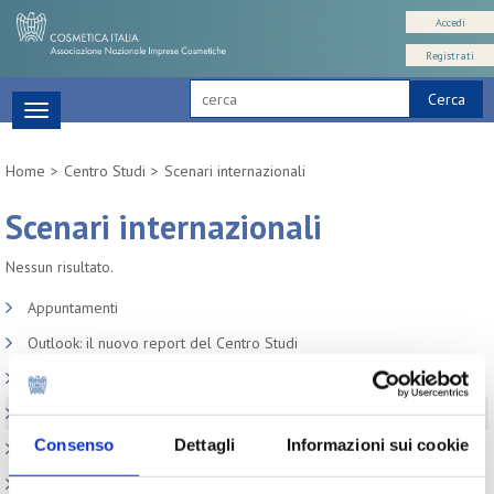
Accedi
Registrati
Cerca
Toggle
navigation
Home
Centro Studi
Scenari internazionali
Scenari internazionali
Nessun risultato.
Appuntamenti
Outlook: il nuovo report del Centro Studi
Contesto macroeconomico
Scenari internazionali
Consenso
Dettagli
Informazioni sui cookie
Consumer trends
Precedenti pubblicazioni