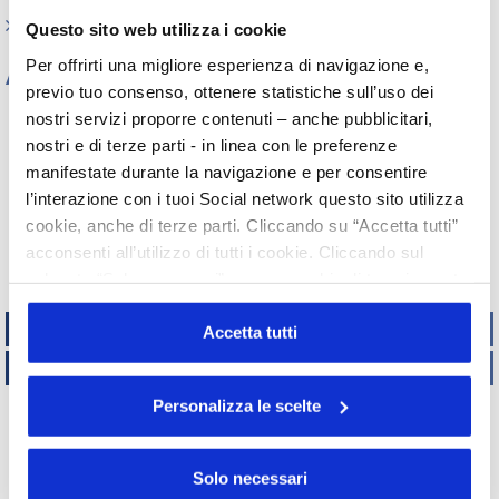
Indagini tematiche
Questo sito web utilizza i cookie
Per offrirti una migliore esperienza di navigazione e,
Archivio
previo tuo consenso, ottenere statistiche sull’uso dei
Tutti gli anni
nostri servizi proporre contenuti – anche pubblicitari,
nostri e di terze parti - in linea con le preferenze
2026
2025
2024
2023
2022
2021
2020
2019
manifestate durante la navigazione e per consentire
2018
2017
2016
2015
l’interazione con i tuoi Social network questo sito utilizza
2014
2013
2012
2011
cookie, anche di terze parti. Cliccando su “Accetta tutti”
2010
2009
2008
2007
acconsenti all’utilizzo di tutti i cookie. Cliccando sul
2006
2005
2004
2003
pulsante “Solo necessari” nessun cookie di tracciamento
2002
o profilazione viene utilizzato. Cliccando su
TECNICO REGOLATORIO
“Personalizza le scelte” è possibile esprimere la propria
Accetta tutti
volontà in relazione a ciascuna categoria di cookie del
ATTIVITÀ INTERNAZIONALI
sito. Per ulteriori informazioni consulta la
Cookie Policy
Personalizza le scelte
Copyright
UNISERVICE
2015 - 2019
Via Accademia, 33 – 20131 Milano – C.F. 05901970151
Indirizzo di posta certificata – PEC
Solo necessari
Privacy Policy |
Cookie Policy |
Credits